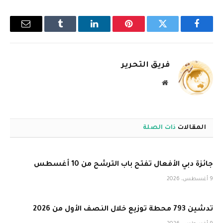
فيسبوك
تويتر
بينتيريست
لينكدإن
Tumblr
البريد
الإلكترو
فريق التحرير
موقع
الويب
المقالات
ذات الصلة
جائزة دبي الأفعال تفتح باب الترشح من 10 أغسطس
9 أغسطس، 2026
تدشين 793 محطة توزيع خلال النصف الأول من 2026