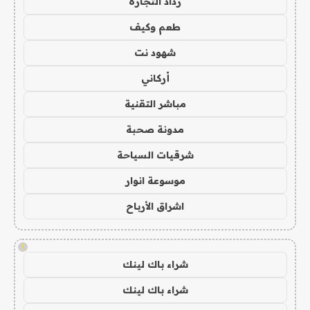
رذاذ التجارة
طعم وكيف
شهود نت
أركاني
مباشر التقنية
مدونة صحبة
شرقيات السياحة
موسوعة انوار
اشراق الأرباح
!
شراء باك لينك
شراء باك لينك