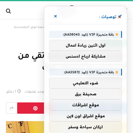
×
توصيات :
»
الرئيسية
وزارة الصحة: المظلة تقي من الشمس والأشعة فوق البنفسجية
باقة متميزة VIP (كود: AA38045):
عناوين رئيسية
اول اثنين ريادة اعمال
وزارة الصحة: المظلة تقي من
مشاركة ارباح ادسنس
الشمس والأشعة فوق
باقة متميزة VIP (كود: AA35872):
البنفسجية
ضوء التعليمي
بواسطة
فريق التحرير
17 يوليو، 2024
لا توجد تعليقات
1 دقائق
صحيفة برق
موقع اشراقات
موقع اشراق اون لاين
اركان سياحة وسفر