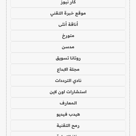
كار نيوز
موقع خبرة التقني
أناقة أنثى
متورخ
مدسن
روتانا تسويق
مجلة الابداع
نادي الترددات
استشارات اون لاين
المعارف
هيدب فيديو
رمح التقنية