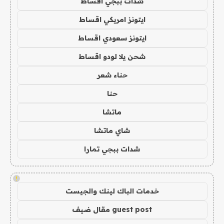
شدات ببجي اقساط
ايتونز امريكي اقساط
ايتونز سعودي اقساط
شحن يلا لودو اقساط
حناء شعر
حنا
ماتشا
شاي ماتشا
شدات ببجي تمارا
!
خدمات الباك لينك والجيست
guest post مقال ضيف