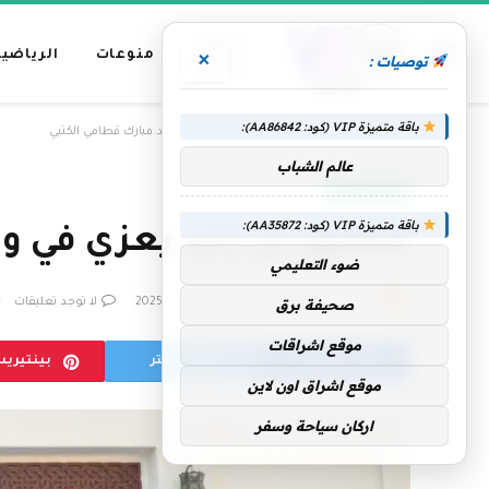
عناوين
منوعات
الرياضية
×
توصيات :
رئيسية
باقة متميزة VIP (كود: AA86842):
»
الرئيسية
منصور بن زايد يعزي في وفاة راشد مبارك قطامي الكتبي
عالم الشباب
الإمارات اليوم
باقة متميزة VIP (كود: AA35872):
منصور بن زايد يعزي في و
ضوء التعليمي
بواسطة
فريق التحرير
26 ديسمبر، 2025
لا توجد تعليقات
صحيفة برق
موقع اشراقات
فيسبوك
تويتر
بينتيري
موقع اشراق اون لاين
اركان سياحة وسفر