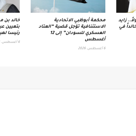
ً.. زايد
محكمة أبوظبي الاتحادية
خالد بن م
لداً في
الاستئنافية تؤجل قضية “العتاد
بتعيين عب
العسكري للسودان” إلى 12
رئيسا لهي
أغسطس
6 أغسطس، 2026
6 أغسطس، 2026