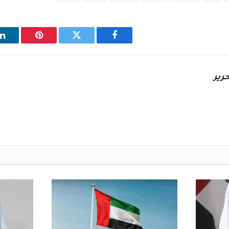
فيسبوك
تويتر
بينتيريست
ل
رير