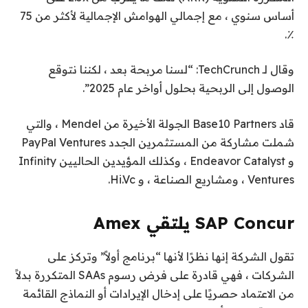
أساس سنوي ، مع إجمالي الهوامش الإجمالية لأكثر من 75
٪.
وقال لـ TechCrunch: “لسنا مربحة بعد ، لكننا نتوقع
الوصول إلى الربحية بحلول أواخر عام 2025”.
قاد Base10 Partners الجولة الأخيرة من Mendel ، والتي
شملت مشاركة من المستثمرين الجدد PayPal Ventures
و Endeavor Catalyst ، وكذلك المؤيدين الحاليين Infinity
Ventures ، ومشاريع الصناعة ، و Hi.Vc.
SAP Concur يلتقي Amex
تقول الشركة إنها نظرًا لأنها “برنامج أولاً” وتركز على
الشركات ، فهي قادرة على فرض رسوم SAAs المتكررة بدلاً
من الاعتماد حصريًا على إدخال الإيرادات أو النماذج القائمة