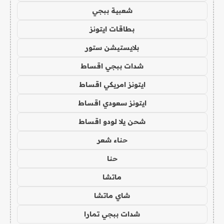
شعبية ببجي
بطاقات ايتونز
بلايستيشن ستور
شدات ببجي اقساط
ايتونز امريكي اقساط
ايتونز سعودي اقساط
شحن يلا لودو اقساط
حناء شعر
حنا
ماتشا
شاي ماتشا
شدات ببجي تمارا