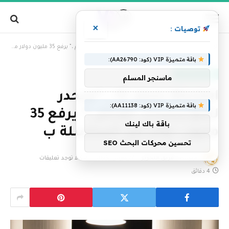
×
توصيات :
»
الرئيسية
YC alum Mendel ، “منحدر للمؤسسات اللاتام ،” يرفع 35 مليون دولار من السلسلة ب
باقة متميزة VIP (كود: AA26790):
علوم وتكنولوجيا
ماسنجر المسلم
YC alum Mendel ، “منحدر
باقة متميزة VIP (كود: AA11138):
للمؤسسات اللاتام ،” يرفع 35
باقة باك لينك
مليون دولار من السلسلة ب
تحسين محركات البحث SEO
بواسطة
فريق التحرير
27 مارس، 2025
لا توجد تعليقات
4 دقائق