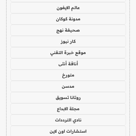
عالم الايفون
مدونة كوكان
صحيفة نهج
كار نيوز
موقع خبرة التقني
أناقة أنثى
متورخ
مدسن
روتانا تسويق
مجلة الابداع
نادي الترددات
استشارات اون لاين