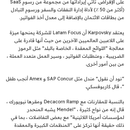
على الإقراض. تأتي إيراداتها من مجموعة من رسوم SaaS
(أكثر من 50 ٪) لأداة إدارة النفقات والسفر ورسوم التبادل
من بطاقات الائتمان بالإضافة إلى معدل أخذ الفواتير.
يعتقد Karpovsky أن Latam Focus للشركة يمنحها ميزة
على اللاعبين العالميين الآخرين من حيث أنها قادرة على
معالجة “اللوائح المعقدة ، الخاصة بالبلد” مثل الرموز
الضريبية ، ومتطلبات الفواتير ، وسير العمل متعدد العملة ،
من بين أمور أخرى.
“نود أن نقول” مندل مثل SAP Concur و Amex أنجب طفل
“، قال كاربوفسكي.
بالنسبة للمقارنات مع Decacorn Ramp ومقرها نيويورك ،
قال إنه من نواح كثيرة ، “Mendel يشبه المنحدر
لمؤسسات أمريكا اللاتينية” مع بعض التفاضلات ، بما في
ذلك حقيقة أنها تركز على “المنظمات الكبيرة والمعقدة