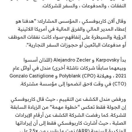
النفقات ، والمدفوعات ، والسفر للشركات.
وقال آلان كاربوفسكي ، المؤسس المشارك: “هدفنا هو
إعطاء المدير المالي والفرق المالية في أمريكا اللاتينية
الرؤية والسيطرة على إنفاقهم-سواء كانت نفقات الموظف
أو مدفوعات البائعين أو حجوزات السفر التجارية”.
بدأ Karpovsky و Alejandro Zecler (اللذان أسسوا
وبيعهما سابقًا شركات ناشئة أخرى) مندل في أوائل عام
2021 ، وهيلانة Polyblank (CPO) و Gonzalo Castiglione
(CTO) في وقت لاحق انضموا إلى مؤسسة مشتركة.
ورفض مندل الكشف عن التقييم ، حيث قال كاربوفسكي
إن الجولة فقط تعكس “خطوة مهمة” من الزيادة السابقة
للشركة. كما رفضت الشركة الكشف عن أرقام الإيرادات
الصلبة ، حيث أشارت كاربوفسكي فقط إلى أن إيراداتها
المتكررة السنوية (ARR) نمت ما يقرب من 2.5x على