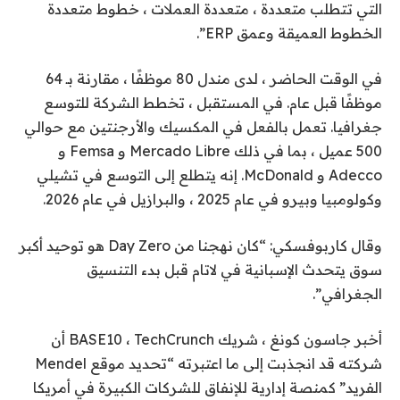
التي تتطلب متعددة ، متعددة العملات ، خطوط متعددة
الخطوط العميقة وعمق ERP”.
في الوقت الحاضر ، لدى مندل 80 موظفًا ، مقارنة بـ 64
موظفًا قبل عام. في المستقبل ، تخطط الشركة للتوسع
جغرافيا. تعمل بالفعل في المكسيك والأرجنتين مع حوالي
500 عميل ، بما في ذلك Mercado Libre و Femsa و
Adecco و McDonald. إنه يتطلع إلى التوسع في تشيلي
وكولومبيا وبيرو في عام 2025 ، والبرازيل في عام 2026.
وقال كاربوفسكي: “كان نهجنا من Day Zero هو توحيد أكبر
سوق يتحدث الإسبانية في لاتام قبل بدء التنسيق
الجغرافي”.
أخبر جاسون كونغ ، شريك BASE10 ، TechCrunch أن
شركته قد انجذبت إلى ما اعتبرته “تحديد موقع Mendel
الفريد” كمنصة إدارية للإنفاق للشركات الكبيرة في أمريكا