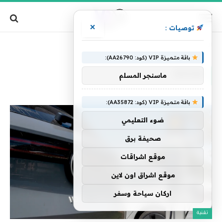
×
توصيات :
»
الرئيسية
Rivian
باقة متميزة VIP (كود: AA26790):
RIVIAN
ماسنجر المسلم
باقة متميزة VIP (كود: AA35872):
ضوء التعليمي
صحيفة برق
موقع اشراقات
موقع اشراق اون لاين
اركان سياحة وسفر
تقنية