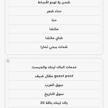
شحن يلا لودو اقساط
حناء شعر
حنا
ماتشا
شاي ماتشا
شدات ببجي تمارا
!
خدمات الباك لينك والجيست
guest post مقال ضيف
سوق العرب
سوق التاريخ
باك لينك باقة 20