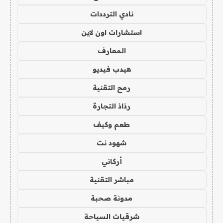
نادي الترددات
استشارات اون لاين
المعارف
هيدب فيديو
رمح التقنية
رذاذ التجارة
طعم وكيف
شهود نت
أركاني
مباشر التقنية
مدونة صحبة
شرقيات السياحة