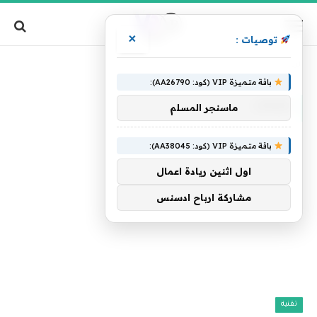
×
توصيات :
»
الرئيسية
Linda
باقة متميزة VIP (كود: AA26790):
LINDA
ماسنجر المسلم
باقة متميزة VIP (كود: AA38045):
اول اثنين ريادة اعمال
مشاركة ارباح ادسنس
تقنية