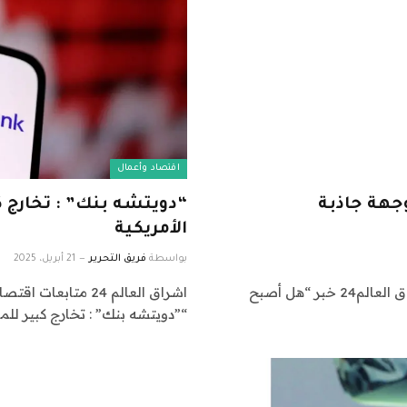
اقتصاد وأعمال
جهة جاذبة
“دويتشه بنك” : تخارج 
الأمريكية
بواسطة
فريق التحرير
21 أبريل، 2025
اشراق العالم 24 متابعات عالمية عاجلة: نقدم لكم في اشراق العالم24 خبر “هل أصبح
“”دويتشه بنك” : تخارج كبير لل