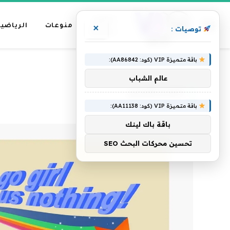
عناوين
منوعات
الرياضية
×
توصيات :
رئيسية
باقة متميزة VIP (كود: AA86842):
»
الرئيسية
للمستثمرين
عالم الشباب
للمستثمرين
باقة متميزة VIP (كود: AA11138):
باقة باك لينك
تحسين محركات البحث SEO