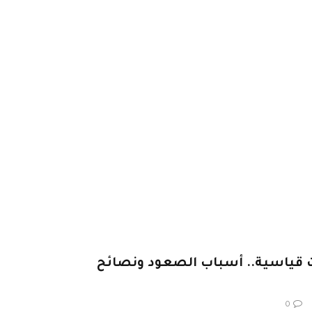
ت قياسية.. أسباب الصعود ونصائح
0