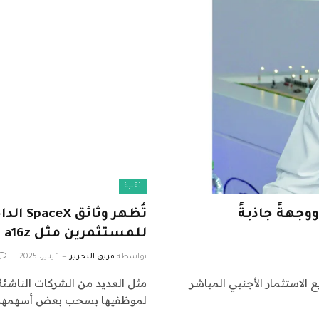
تقنية
وجهةً جاذبةً
تُظهر 
للمستثمرين مثل a16z وGigafund
بواسطة
فريق التحرير
1 يناير، 2025
الاستثمار الأجنبي المباشر
لموظفيها بسحب بعض أسهمهم 