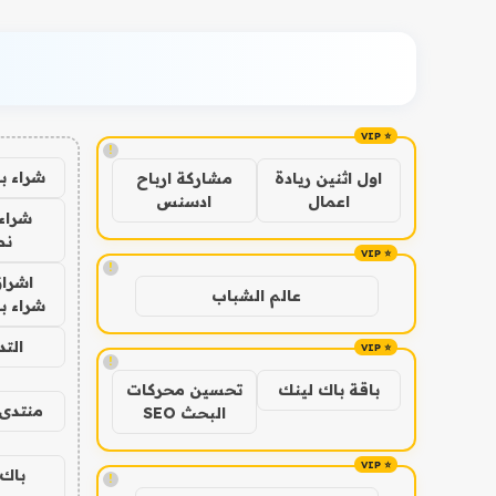
!
شراء ب
اول اثنين ريادة
مشاركة ارباح
اعمال
ادسنس
شراء 
نص
!
اشراق
عالم الشباب
شراء با
الت
!
باقة باك لينك
تحسين محركات
منتدى 
البحث SEO
باك 
!