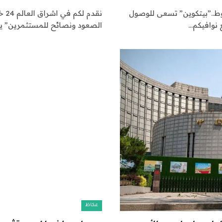
م الضغوط..”بيتكوين” تسعى للوصول
نقد
الصعود ونصائح للمستثمرين” ي
عكاظ