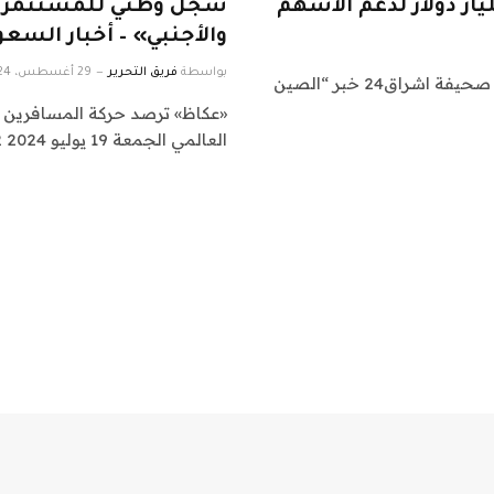
سجل وطني للمستثمرين 
والأجنبي» – أخبار السعو
بواسطة
فريق التحرير
29 أغسطس، 2024
اشراق العالم 24 متابعات اقتصادية وأسواق: نقدم لكم في صحيفة اشراق24 خبر “الصين
«عكاظ» ترصد حركة المسافرين في
العالمي الجمعة 19 يوليو 2024 17:32 اقرأ…