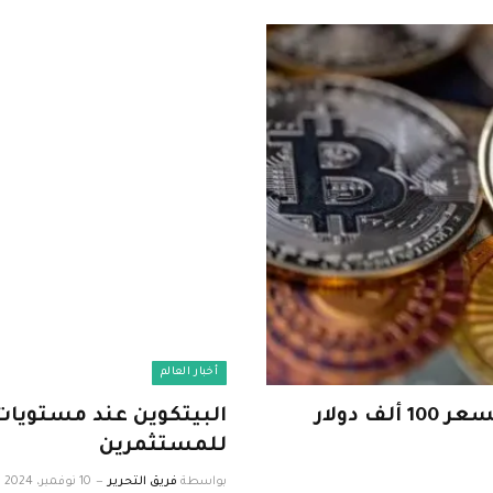
أخبار العالم
رغم الضغوط..”بيتكوين” تسعى للوصول لسعر 100 ألف دولار
البيتكوين عند مستويا
للمستثمرين
بواسطة
فريق التحرير
10 نوفمبر، 2024