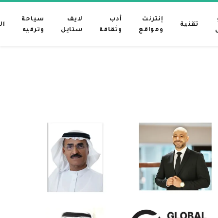
إنترنت
أدب
لايف
سياحة
تقنية
ال
ومواقع
وثقافة
ستايل
وترفيه