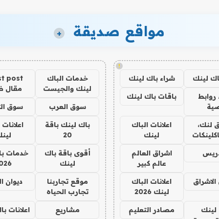
مواقع صديقة
+
!
اك لينك
شراء باك لينك
خدمات الباك
t post
لينك والجيست
مقال 
روابط
باقات باك لينك
ية
سوق العرب
سوق الت
 لنك،
اعلانات الباك
باك لينك باقة
اعلانات 
كلينكات
لينك
20
لين
دريس
اشراق العالم
أقوى باقة باك
خدمات با
عالم كبير
لينك
026
الاشراق
اعلانات الباك
موقع تجاربنا
ديوان ا
لينك 2026
تجارب الحياه
لينك
مصادر التعليم
مشاريع
اعلانات ب