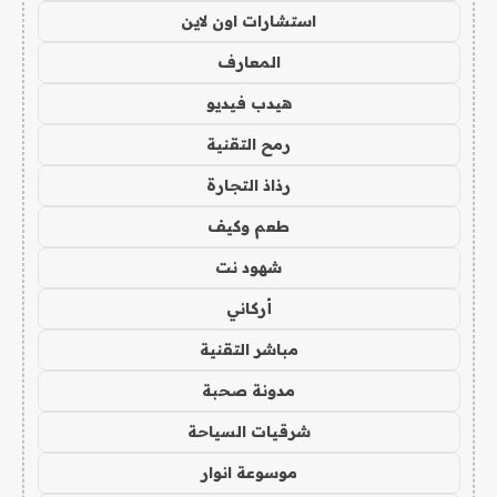
استشارات اون لاين
المعارف
هيدب فيديو
رمح التقنية
رذاذ التجارة
طعم وكيف
شهود نت
أركاني
مباشر التقنية
مدونة صحبة
شرقيات السياحة
موسوعة انوار