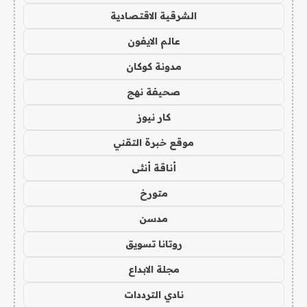
الشرقية الاقتصادية
عالم الايفون
مدونة كوكان
صحيفة نهج
كار نيوز
موقع خبرة التقني
أناقة أنثى
متورخ
مدسن
روتانا تسويق
مجلة الابداع
نادي الترددات