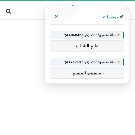
×
توصيات :
»
الرئيسية
غائم
باقة متميزة VIP (كود: AA86842):
عالم الشباب
باقة متميزة VIP (كود: AA26790):
ماسنجر المسلم