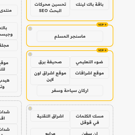
باقة باك لينك
تحسين محركات
منتدى 
البحث SEO
باك 
!
وجيست
ماسنجر المسلم
مجلة 
!
ضوء التعليمي
صحيفة برق
موقع
للت
موقع اشراقات
موقع اشراق اون
لاين
هيدب
وتر
اركان سياحة وسفر
!
شدات
مسك الكلمات
اشراق التقنية
اق
في قوقل
شدات
ان سفن
مرابع