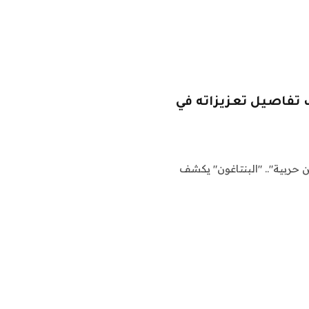
 تفاصيل تعزيزاته في
“"مقاتلات وسفن حربية".. "البنتاغون" يكشف