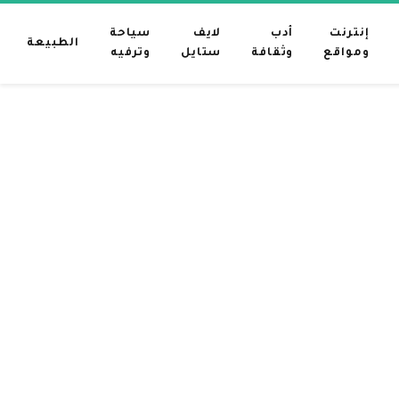
إنترنت
أدب
لايف
سياحة
الطبيعة
ومواقع
وثقافة
ستايل
وترفيه