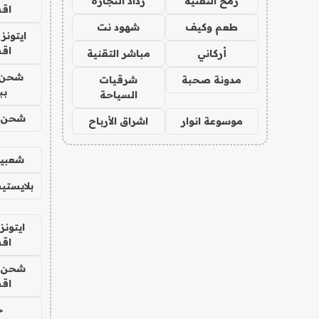
رمح التقنية
رذاذ التجارة
اق
طعم وكيف
شهود نت
ايتونز
اق
أركاني
مباشر التقنية
شحن 
مدونة صحبة
شرقيات
بب
السياحة
شحن يل
موسوعة انوار
اشراق الأرباح
شعبية
بلايستي
ايتونز
اق
شحن يل
اق
ح