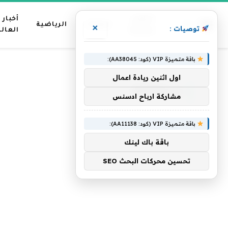
عناوين
أخبار
منوعات
الرياضية
×
توصيات :
رئيسية
العال
باقة متميزة VIP (كود: AA38045):
»
الرئيسية
حربيةquot.
اول اثنين ريادة اعمال
حربيةQUOT.
مشاركة ارباح ادسنس
باقة متميزة VIP (كود: AA11138):
باقة باك لينك
تحسين محركات البحث SEO