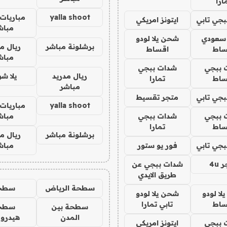
ارا
yalla shoot
مباريات 
جي تابي
ايتونز امريكي
مباش
 سعودي
شحن يلا لودو
برشلونة مباشر
ريال م
ساط
اقساط
مباش
 ببجي
شدات ببجي
ريال مدريد
يلا ش
ساط
تمارا
مباشر
جي تابي
متجر تقسيط
yalla shoot
مباريات 
 ببجي
شدات ببجي
مباش
ساط
تمارا
برشلونة مباشر
ريال م
جي تابي
فور يو ستور
مباش
4u
شدات ببجي عن
طريق الايدي
سطحة الرياض
سطح
ا لودو
شحن يلا لودو
ساط
تابي تمارا
سطحة بين
سطح
المدن
هيدرو
 ببجي
ايتونز امريكي