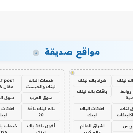
مواقع صديقة
+
!
اك لينك
شراء باك لينك
خدمات الباك
t post
لينك والجيست
مقال 
روابط
باقات باك لينك
ية
سوق العرب
سوق الت
 لنك،
اعلانات الباك
باك لينك باقة
اعلانات 
كلينكات
لينك
20
لين
دريس
اشراق العالم
أقوى باقة باك
خدمات با
عالم كبير
لينك
026