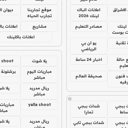
الاشراق
اعلانات الباك
موقع تجاربنا
ديوان ا
لينك 2026
تجارب الحياه
لينك
مصادر التعليم
مشاريع
اعلانات ب
 بوست
اعلانات باكلينك
تقنية
يو ان بي
الرياضي
 حالة
اخبار 24 ساعة
يلا شوت
a shoot
عليم
مباريات اليوم
برشلونة 
 فنون
صحيفة العالم
مباشر
فيه
ريال مدريد
يلا ش
مباشر
!
yalla shoot
مباريات 
 ببجي
شدات ببجي
مباش
ساط
تمارا
ريال مدريد
يلا ش
 ببجي
شدات ببجي تابي
مباشر