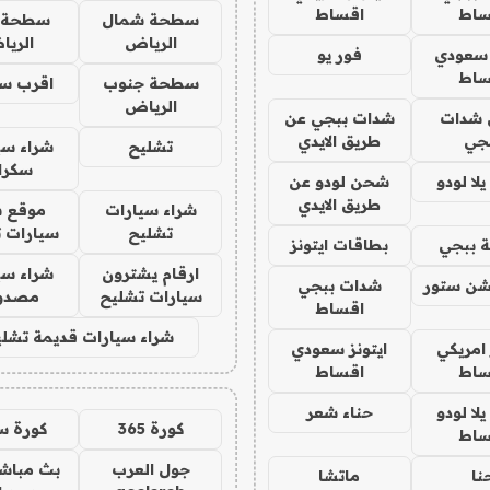
ساط
اقساط
سطحة شمال
سطحة 
الرياض
الري
 سعودي
فور يو
ساط
سطحة جنوب
اقرب س
الرياض
شدات
شدات ببجي عن
جي
طريق الايدي
تشليح
شراء سي
سكرا
ا لودو
شحن لودو عن
طريق الايدي
شراء سيارات
موقع ش
تشليح
سيارات 
 ببجي
بطاقات ايتونز
ارقام يشترون
شراء سي
شن ستور
شدات ببجي
سيارات تشليح
مصدو
اقساط
شراء سيارات قديمة تشلي
 امريكي
ايتونز سعودي
ساط
اقساط
ا لودو
حناء شعر
كورة 365
كورة س
ساط
جول العرب
بث مباشر
نا
ماتشا