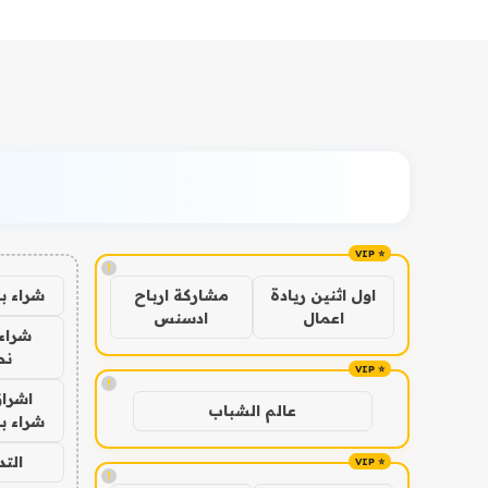
!
شراء ب
اول اثنين ريادة
مشاركة ارباح
اعمال
ادسنس
شراء 
نص
!
اشراق
عالم الشباب
شراء با
الت
!