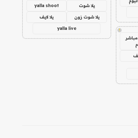
ليوم
يلا شوت
yalla shoot
يلا شوت زون
يلا لايف
yalla live
!
مباشر
م
يف