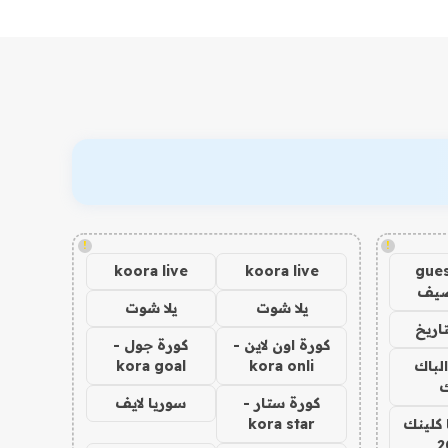
!
!
koora live
koora live
gues
ضيف
يلا شوت
يلا شوت
اريخ
كورة اون لاين -
كورة جول -
الباك
kora onli
kora goal
ك
كورة ستار -
سوريا لايف
 كلينك
kora star
2