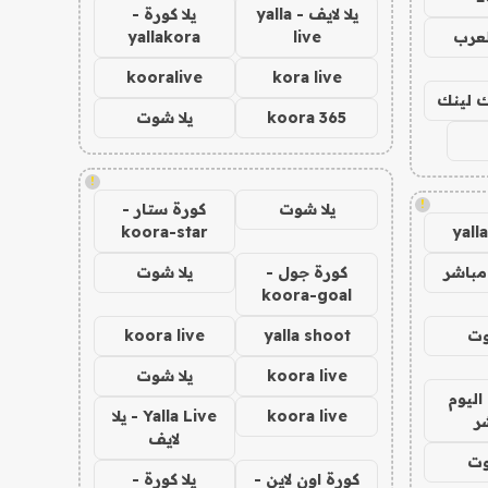
يلا لايف - yalla
يلا كورة -
لعرب
live
yallakora
kooralive
kora live
اك لينك
koora 365
يلا شوت
!
!
يلا شوت
كورة ستار -
koora-star
yall
مباشر
كورة جول -
يلا شوت
koora-goal
وت
yalla shoot
koora live
koora live
يلا شوت
اليوم
koora live
Yalla Live - يلا
ر
لايف
وت
كورة اون لاين -
يلا كورة -