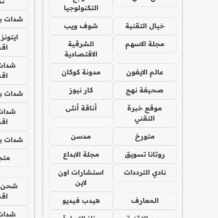
تم
التكنولوجيا
شدات بب
خيال التقنية
شوف ويب
ايتونز
مجلة الاسهم
الشرقية
اق
الاقتصادية
شدات
عالم الايفون
مدونة كوكان
اق
صحيفة نهج
كار نيوز
شدات بب
موقع خبرة
أناقة أنثى
شدات
التقني
اق
متورخ
مدسن
شدات بب
روتانا تسويق
مجلة الابداع
متجر 
نادي الترددات
استشارات اون
لاين
شحن يل
اق
المعارف
هيدب فيديو
شدات