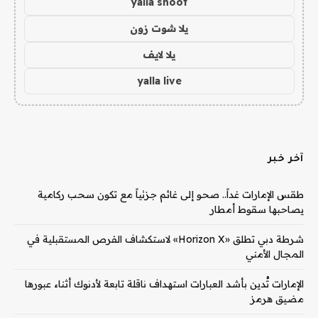
yalla shoot
يلا شوت زون
يلا لايف
yalla live
آخر خبر
طقس الإمارات غداً.. صحو إلى غائم جزئياً مع تكون سحب ركامية
يصاحبها سقوط أمطار
شرطة دبي تطلق «Horizon X» لاستكشاف الفرص المستقبلية في
المجال الأمني
الإمارات تُدين بأشد العبارات استهداف ناقلة تابعة لأدنوك أثناء عبورها
مضيق هرمز