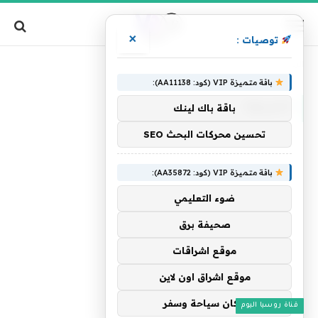
×
توصيات :
»
الرئيسية
المرجوة
باقة متميزة VIP (كود: AA11138):
المرجوة
باقة باك لينك
تحسين محركات البحث SEO
باقة متميزة VIP (كود: AA35872):
ضوء التعليمي
صحيفة برق
موقع اشراقات
موقع اشراق اون لاين
اركان سياحة وسفر
قناة روسيا اليوم