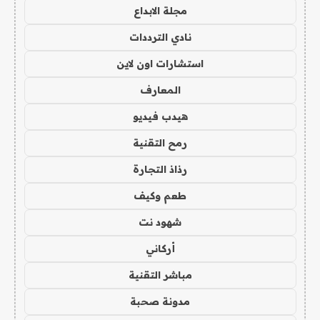
مجلة الابداع
نادي الترددات
استشارات اون لاين
المعارف
هيدب فيديو
رمح التقنية
رذاذ التجارة
طعم وكيف
شهود نت
أركاني
مباشر التقنية
مدونة صحبة