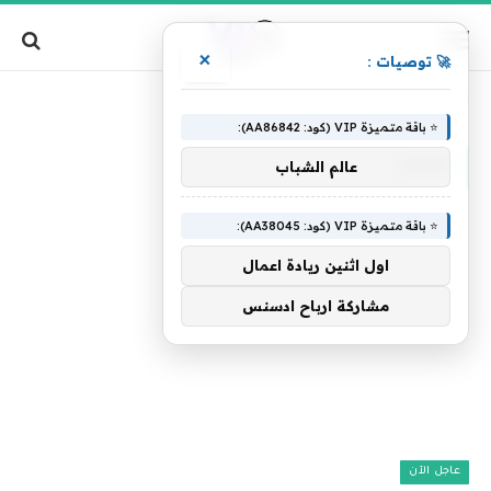
×
🚀 توصيات :
»
الرئيسية
اعتبار
⭐ باقة متميزة VIP (كود: AA86842):
اعتبار
عالم الشباب
⭐ باقة متميزة VIP (كود: AA38045):
اول اثنين ريادة اعمال
مشاركة ارباح ادسنس
عاجل الآن