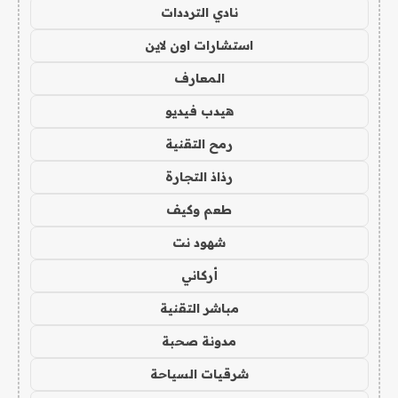
نادي الترددات
استشارات اون لاين
المعارف
هيدب فيديو
رمح التقنية
رذاذ التجارة
طعم وكيف
شهود نت
أركاني
مباشر التقنية
مدونة صحبة
شرقيات السياحة