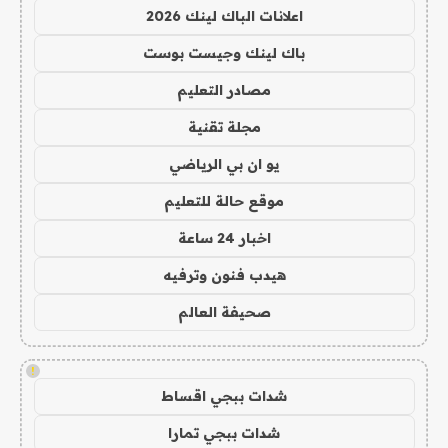
اعلانات الباك لينك 2026
باك لينك وجيست بوست
مصادر التعليم
مجلة تقنية
يو ان بي الرياضي
موقع حالة للتعليم
اخبار 24 ساعة
هيدب فنون وترفيه
صحيفة العالم
!
شدات ببجي اقساط
شدات ببجي تمارا