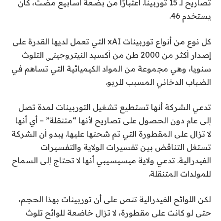
تصاريح لـ 15 توربينًا. اعتبارًا من بضعة أسابيع مضت، كان
يستخدم 46.
كل نوع من أنواع توربينات xAI التي تعمل لديها القدرة على
إصدار أكثر من 2000 طن من أكسيد النيتروجين
التلوث
س
سنويا، وهي مجموعة من المواد الكيميائية التي تساهم في
الضباب الدخاني المسبب للربو.
تدعي الشركة أنها تستطيع تشغيل التوربينات لمدة تصل
إلى عام دون الحصول على تصاريح لأنها “متنقلة” – أي أنها
لا تزال على المقطورة التي تم شحنها عليها. يبدو أن الشركة
تستغل التناقض بين تفسيرات الولاية والتفسيرات
الفيدرالية. تدعي ولاية ميسيسيبي أنها لا تحتاج إلى السماح
للمولدات المتنقلة.
لكن اللوائح الفيدرالية تنص على أن توربينات بهذا الحجم،
حتى لو كانت على مقطورة، لا تزال خاضعة للوائح تلوث