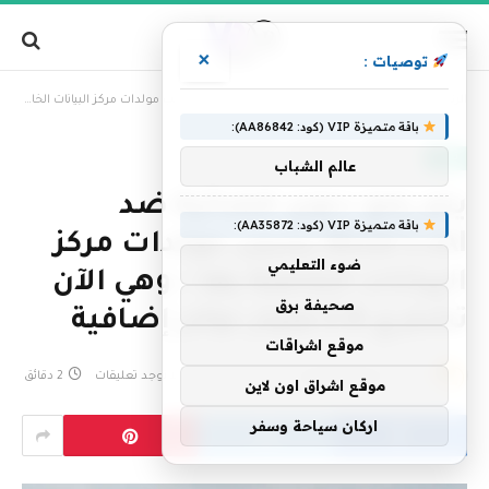
×
توصيات :
»
الرئيسية
يتم رفع دعوى قضائية ضد Musk’s xAI بسبب مولدات مركز البيانات الخاصة بها – وهي الآن تشتري 2.8 مليار دولار إضافية
باقة متميزة VIP (كود: AA86842):
تقنية
عالم الشباب
يتم رفع دعوى قضائية ضد
باقة متميزة VIP (كود: AA35872):
Musk’s xAI بسبب مولدات مركز
ضوء التعليمي
البيانات الخاصة بها – وهي الآن
صحيفة برق
تشتري 2.8 مليار دولار إضافية
موقع اشراقات
بواسطة
فريق التحرير
21 مايو، 2026
لا توجد تعليقات
2 دقائق
موقع اشراق اون لاين
اركان سياحة وسفر