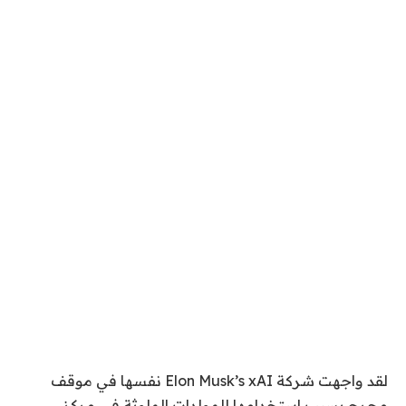
لقد واجهت شركة Elon Musk’s xAI نفسها في موقف
محرج بسبب استخدامها للمولدات الملوثة في مركز