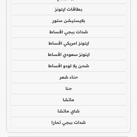
بطاقات ايتونز
بلايستيشن ستور
شدات ببجي اقساط
ايتونز امريكي اقساط
ايتونز سعودي اقساط
شحن يلا لودو اقساط
حناء شعر
حنا
ماتشا
شاي ماتشا
شدات ببجي تمارا