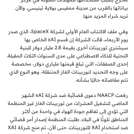
بياناتها بالقرب من مدينة ممفيس بولاية تينيسي. والآن
تريد شراء المزيد منها.
وفي ملف الاكتتاب العام الأولي لشركة SpaceX، الذي صدر
يوم الأربعاء، قالت الشركة إن قسم xAI الخاص بها
سيشتري توربينات أخرى بقيمة 2.8 مليار دولار للبنية
التحتية للذكاء الاصطناعي على مدى السنوات الثلاث المقبلة.
إحدى الصفقات، التي تبلغ قيمتها ملياري دولار، مخصصة
على وجه التحديد لتوربينات الغاز المتنقلة، وهو النوع الذي
تتم مقاضاته حاليًا بشأنه.
رفعت NAACP دعوى قضائية ضد شركة xAI الشهر
الماضي لتشغيل العشرات من توربينات الغاز غير المنظمة
التي تؤدي إلى تفاقم جودة الهواء في واحدة من أكثر
المناطق تلوثًا في البلاد. طلبت المنظمة إصدار أمر قضائي
ضد استخدام XAI للتوربينات. حتى الآن، تم منح شركة XAI