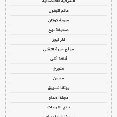
الشرقية الاقتصادية
عالم الايفون
مدونة كوكان
صحيفة نهج
كار نيوز
موقع خبرة التقني
أناقة أنثى
متورخ
مدسن
روتانا تسويق
مجلة الابداع
نادي الترددات
استشارات اون لاين