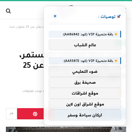
×
توصيات :
»
الرئيسية
يتزايد خرق البيانات المستمر، مما يؤثر على ما لا يقل عن 25 مليون شخص
باقة متميزة VIP (كود: AA86842):
تقنية
عالم الشباب
يتزايد خرق البيانات المستمر،
باقة متميزة VIP (كود: AA35872):
مما يؤثر على ما لا يقل عن 25
ضوء التعليمي
مليون شخص
صحيفة برق
بواسطة
فريق التحرير
24 فبراير، 2026
لا توجد تعليقات
موقع اشراقات
3 دقائق
موقع اشراق اون لاين
اركان سياحة وسفر