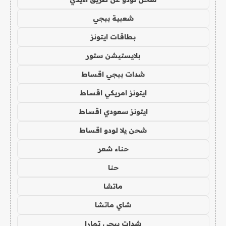
شعبية ببجي
بطاقات ايتونز
بلايستيشن ستور
شدات ببجي اقساط
ايتونز امريكي اقساط
ايتونز سعودي اقساط
شحن يلا لودو اقساط
حناء شعر
حنا
ماتشا
شاي ماتشا
شدات ببجي تمارا