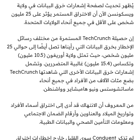
يُظهر تحديث لصفحة إشعارات خرق البيانات في ولاية
ويسكونسن الآن أن الاختراق المستمر يؤثر على 25 مليون
شخص على الأقل في جميع أنحاء الولايات المتحدة.
إن حصيلة TechCrunch المستمرة من مختلف رسائل
الإخطار بخرق البيانات التي رأيناها تصل أيضًا إلى حوالي 25
مليون شخص، حيث تمثل ولاية أوريغون (10.5 مليون)
وتكساس (15.4 مليون) غالبية المتضررين. وتشمل
إشعارات خرق البيانات الأخرى التي شاهدتها TechCrunch
بضع مئات الآلاف من الأفراد في جميع أنحاء
ماساتشوستس ونيو هامبشاير وواشنطن.
من المعروف أن الانتهاك قد أدى إلى اختراق أسماء الأفراد
وتواريخ الميلاد والعناوين وأرقام الضمان الاجتماعي
ومعلومات التأمين الصحي والبيانات الطبية.
لم تذكر Conduent سوى القليل خارج إخطارات اختراق