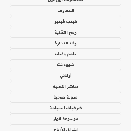
المعارف
هيدب فيديو
رمح التقنية
رذاذ التجارة
طعم وكيف
شهود نت
أركاني
مباشر التقنية
مدونة صحبة
شرقيات السياحة
موسوعة انوار
اشراق الأرباح