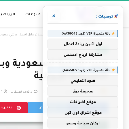
عناوين
منوعات
الرياضية
×
توصيات :
رئيسية
باقة متميزة VIP (كود: AA38045):
»
الرئيسية
وزيرا خارجية السعودية وباكستان يبحثان خلال اتصال هاتفي جهود ال
اول اثنين ريادة اعمال
العالم
مشاركة ارباح ادسنس
وزيرا خارجية السعودية و
باقة متميزة VIP (كود: AA35872):
الأمريكية الإيرانية
ضوء التعليمي
صحيفة برق
بواسطة
فريق التحرير
11 مايو، 2026
لا توجد تعليقات
1 دقائق
موقع اشراقات
فيسبوك
تويتر
بينتيري
موقع اشراق اون لاين
اركان سياحة وسفر