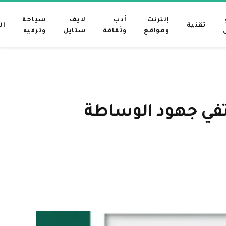
إنترنت
أدب
لايف
سياحة
تقنية
ال
ومواقع
وثقافة
ستايل
وترفيه
اتفي جهود الوساطة