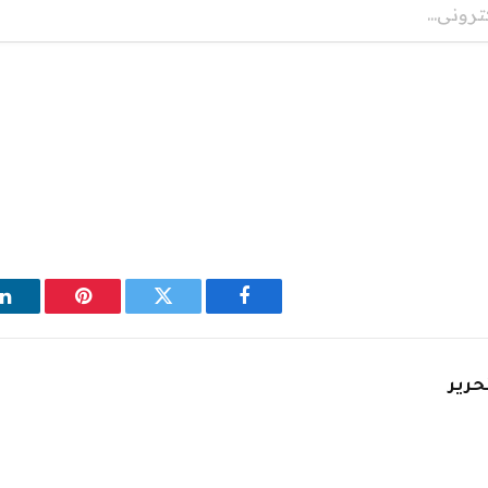
فيسبوك
تويتر
بينتيريست
ل
حرير