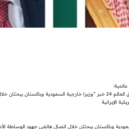
نقدم لكم في اشراق العالم 24 خبر “وزيرا خارجية السعودية وباكستان يبحث
كية الإيرانية