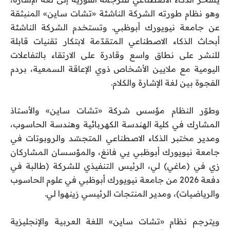
وهو نظام طورته الشركة الناشئة «تشات ساين» المنبثقة
عن جامعة نيويورك أبوظبي. وتستخدم الشركة الناشئة
أبحاث الذكاء الاصطناعي المتقدّمة لابتكار تقنيات قابلة
للنشر على نطاق واسع وقادرة على الارتقاء بالتفاعلات
اليومية مع ملايين الأشخاص ذوي الإعاقة السمعية، بردم
الفجوة بين لغة الإشارة والكلام.
وطوّر النظام مؤسس شركة «تشات ساين» والأستاذ
المشارك في كلية الهندسة الكهربائية وهندسة الحاسوب،
ومدير مختبر الذكاء الاصطناعي المتجسّد والروبوتات في
جامعة نيويورك أبوظبي يي فانغ، والمؤسسان المشاركان
زي في (ماغي) لي، الرئيس التنفيذي للشركة (طالبة في
دفعة 2026 من جامعة نيويورك أبوظبي في علوم الحاسوب
والرياضيات)، ومدير المنتجات الرئيسي زينهوا لي.
ويترجم نظام «تشات ساين» اللغة العربية والإنجليزية