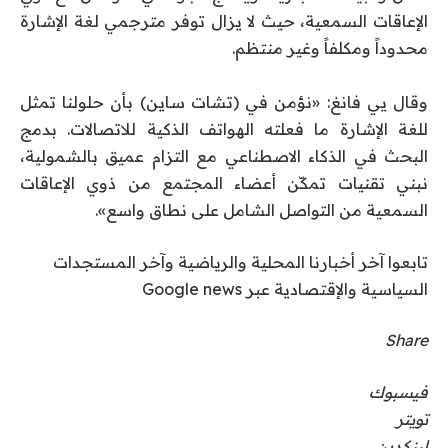
الإعاقات السمعية، حيث لا يزال توفر مترجمي لغة الإشارة
محدوداً ومكلفاً وغير منتظم.
وقال يي فانغ: «نؤمن في (تشات ساين) بأن حلولنا تمثل
للغة الإشارة ما فعلته الهواتف الذكية للاتصالات. بدمج
البحث في الذكاء الاصطناعي مع التزام عميق بالشمولية،
نبني تقنيات تمكّن أعضاء المجتمع من ذوي الإعاقات
السمعية من التواصل الشامل على نطاق واسع».
تابعوا آخر أخبارنا المحلية والرياضية وآخر المستجدات
السياسية والإقتصادية عبر Google news
Share
فيسبوك
تويتر
لينكدين