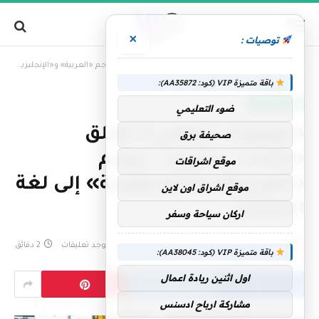
×
توصيات :
»
الرئيسية
«نيويورك أبوظبي» تطلق «تشات ساين».. يترجم «العربية» و«الإنجليزية» إلى لغة الإشارة
باقة متميزة VIP (كود: AA35872):
الإمارات اليوم
ضوء التعليمي
«نيويورك أبوظبي» تطلق
صحيفة برق
«تشات ساين».. يترجم
موقع اشراقات
«العربية» و«الإنجليزية» إلى لغة
موقع اشراق اون لاين
الإشارة
اركان سياحة وسفر
بواسطة
فريق التحرير
19 مايو، 2026
لا توجد تعليقات
2 دقائق
باقة متميزة VIP (كود: AA38045):
اول اثنين ريادة اعمال
مشاركة ارباح ادسنس