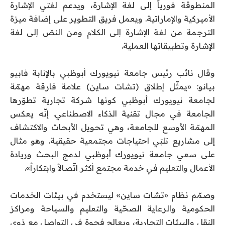
المنطوقة فورياً إلى لغة الإشارة، ويدعم لغتي الإشارة
الأميركية والإماراتية. ويعمل فريق التطوير على إضافة ميزة
الترجمة من لغة الإشارة إلى الكلام ومن النصّ إلى لغة
الإشارة وتطبيقاتها العملية.
وقال نائب رئيس جامعة نيويورك أبوظبي بالإنابة فابيو
بيانو: «يمثّل إطلاق (تشات ساين) علامة فارقة مهمّة
لجامعة نيويورك أبوظبي كونها شركة تجارية تطوّرها
الجامعة في مجال تقنية الذكاء الاصطناعي. إنّه يعكس
المهمّة الأوسع للجامعة، وهي تحويل الأبحاث والاكتشاف
إلى مشاريع تلبّي احتياجات مجتمعية حقيقية. وهو مثال
على سعي جامعة نيويورك أبوظبي لدمج البحث وريادة
الأعمال والتعليم في خدمة مجتمع أكثر اتّصالاً وابتكاراً».
وصمّم نظام «تشات ساين» ليستخدم في بيئات الخدمات
الحكومية والرعاية الصحّية والتعليم والسياحة ومراكز
النقل والبيئات التجارية، ويعالج فجوة في التواصل مع ذوي