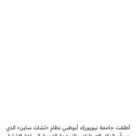
أطلقت جامعة نيويورك أبوظبي نظام «تشات ساين» الذي
يسخّر الذكاء الاصطناعي للترجمة الفورية إلى لغة الإشارة،