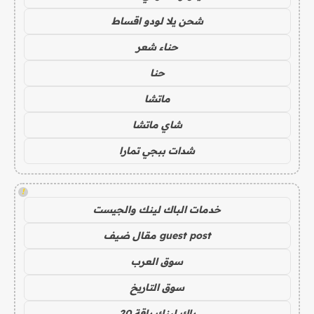
شحن يلا لودو اقساط
حناء شعر
حنا
ماتشا
شاي ماتشا
شدات ببجي تمارا
!
خدمات الباك لينك والجيست
guest post مقال ضيف
سوق العرب
سوق التاريخ
باك لينك باقة 20