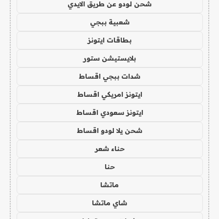
شحن لودو عن طريق الايدي
شعبية ببجي
بطاقات ايتونز
بلايستيشن ستور
شدات ببجي اقساط
ايتونز امريكي اقساط
ايتونز سعودي اقساط
شحن يلا لودو اقساط
حناء شعر
حنا
ماتشا
شاي ماتشا