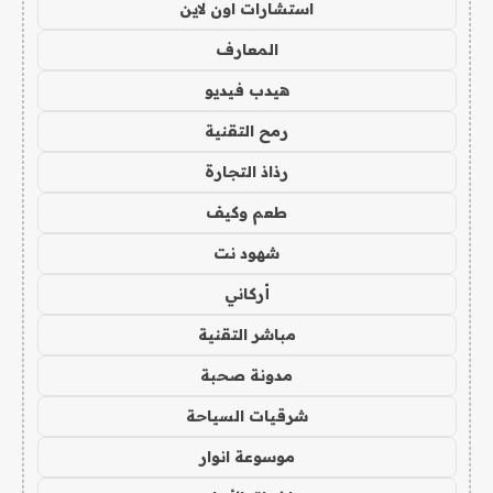
استشارات اون لاين
المعارف
هيدب فيديو
رمح التقنية
رذاذ التجارة
طعم وكيف
شهود نت
أركاني
مباشر التقنية
مدونة صحبة
شرقيات السياحة
موسوعة انوار