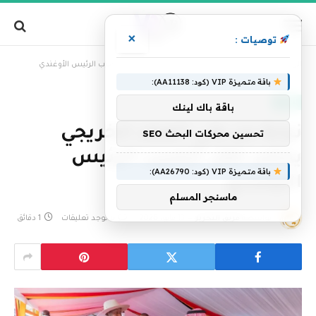
×
توصيات :
»
الرئيسية
نيابة عن ولي العهد الخريجي يحضر حفل تنصيب الرئيس الأوغندي
باقة متميزة VIP (كود: AA11138):
العالم
باقة باك لينك
نيابة عن ولي العهد الخريجي
تحسين محركات البحث SEO
يحضر حفل تنصيب الرئيس
باقة متميزة VIP (كود: AA26790):
الأوغندي
ماسنجر المسلم
بواسطة
فريق التحرير
13 مايو، 2026
لا توجد تعليقات
1 دقائق