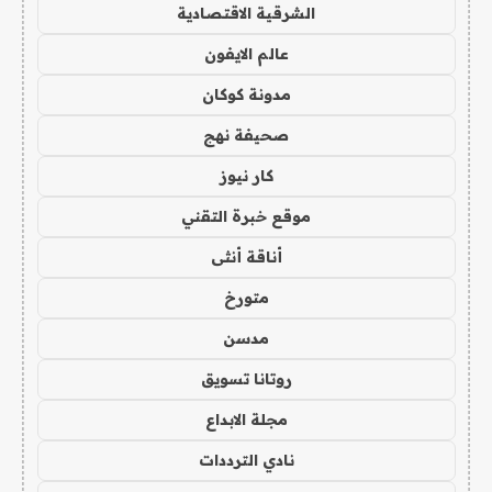
الشرقية الاقتصادية
عالم الايفون
مدونة كوكان
صحيفة نهج
كار نيوز
موقع خبرة التقني
أناقة أنثى
متورخ
مدسن
روتانا تسويق
مجلة الابداع
نادي الترددات