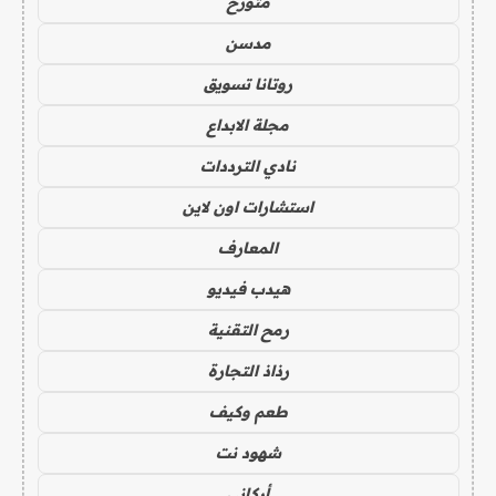
متورخ
مدسن
روتانا تسويق
مجلة الابداع
نادي الترددات
استشارات اون لاين
المعارف
هيدب فيديو
رمح التقنية
رذاذ التجارة
طعم وكيف
شهود نت
أركاني