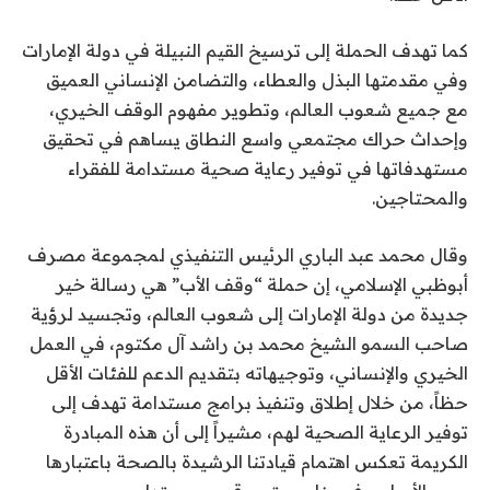
كما تهدف الحملة إلى ترسيخ القيم النبيلة في دولة الإمارات
وفي مقدمتها البذل والعطاء، والتضامن الإنساني العميق
مع جميع شعوب العالم، وتطوير مفهوم الوقف الخيري،
وإحداث حراك مجتمعي واسع النطاق يساهم في تحقيق
مستهدفاتها في توفير رعاية صحية مستدامة للفقراء
والمحتاجين.
وقال محمد عبد الباري الرئيس التنفيذي لمجموعة مصرف
أبوظبي الإسلامي، إن حملة “وقف الأب” هي رسالة خير
جديدة من دولة الإمارات إلى شعوب العالم، وتجسيد لرؤية
صاحب السمو الشيخ محمد بن راشد آل مكتوم، في العمل
الخيري والإنساني، وتوجيهاته بتقديم الدعم للفئات الأقل
حظاً، من خلال إطلاق وتنفيذ برامج مستدامة تهدف إلى
توفير الرعاية الصحية لهم، مشيراً إلى أن هذه المبادرة
الكريمة تعكس اهتمام قيادتنا الرشيدة بالصحة باعتبارها