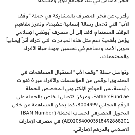
حجر الأساس في بناء مجتمع قوي ومستدام.
وأعرب عن فخر المصرف بالمشاركة في حملة “وقف
الأب” التي تحمل رسالة إنسانية عظيمة، وتعزز مفاهيم
الوقف المستدام، لافتا إلى أن مصرف أبوظبي الإسلامي
يؤمن بأهمية دعم مثل هذه المبادرات التي تترك أثراً إيجابياً
طويل الأمد، وتساهم في تحسين جودة حياة الأفراد
والمجتمعات .
وتواصل حملة “وقف الأب” استقبال المساهمات في
الصندوق الوقفي من المؤسسات والأفراد عبر 6 قنوات
رئيسية، هي الموقع الإلكتروني المخصص للحملة
FathersFund.ae، ومركز الاتصال الخاص بالحملة على
الرقم المجاني 8004999، كما يمكن المساهمة من خلال
التحويل المصرفي لحساب الحملة (IBAN Number:
AE020340003518492868201) في مصرف الإمارات
الإسلامي بالدرهم الإماراتي.