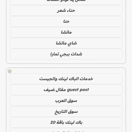
حناء شعر
حنا
ماتشا
شاي ماتشا
شدات ببجي تمارا
!
خدمات الباك لينك والجيست
guest post مقال ضيف
سوق العرب
سوق التاريخ
باك لينك باقة 20