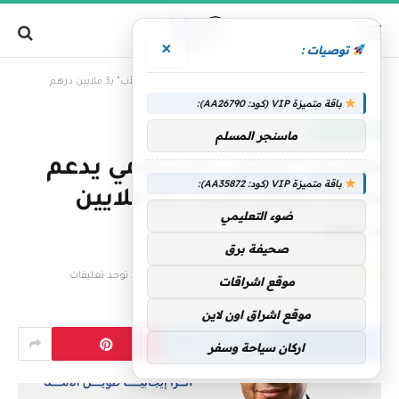
×
توصيات :
»
الرئيسية
مصرف أبوظبي الإسلامي يدعم حملة “وقف الأب” بـ3 ملايين درهم
باقة متميزة VIP (كود: AA26790):
الإمارات اليوم
ماسنجر المسلم
مصرف أبوظبي الإسلامي يدعم
باقة متميزة VIP (كود: AA35872):
حملة “وقف الأب” بـ3 ملايين
ضوء التعليمي
درهم
صحيفة برق
بواسطة
فريق التحرير
21 مارس، 2025
لا توجد تعليقات
موقع اشراقات
3 دقائق
موقع اشراق اون لاين
اركان سياحة وسفر