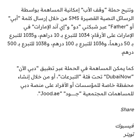
وتتيح حملة “وقف الأب” إمكانية المساهمة بواسطة
الرسائل النصية القصيرة SMS من خلال إرسال كلمة “أبي”
أو “Father” عبر شبكتي “دو” و”إي آند الإمارات” في
الإمارات على الأرقام: 1034 للتبرع بـ 10 دراهم، و1035 للتبرع
بـ 50 درهماً، و1036 للتبرع بـ 100 درهم، و1038 للتبرع بـ 500
درهم.
كما يمكن المساهمة في الحملة عبر تطبيق “دبي الآن”
“DubaiNow” تحت فئة “التبرعات”، أو من خلال إنشاء
محفظة خاصة للمؤسسات أو الأفراد على منصة دبي
للمساهمات المجتمعية “جـــــــود” “Jood.ae”.
Share
فيسبوك
تويتر