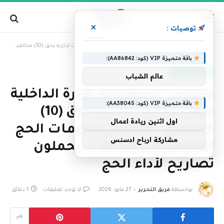
×
توصيات :
»
الرئيسية
محليات السعودية: وزارة الداخلية تصدر قرارات إدارية بحق (10) مخالفين لأنظمة وتعليمات الحج لنقلهم (34) مخالفًا لا يحملون تصاريح لأداء الحج
باقة متميزة VIP (كود: AA86842):
أخبار السعودية
عالم الشباب
محليات السعودية: وزارة الداخلية
باقة متميزة VIP (كود: AA38045):
تصدر قرارات إدارية بحق (10)
اول اثنين ريادة اعمال
مخالفين لأنظمة وتعليمات الحج
مشاركة ارباح ادسنس
لنقلهم (34) مخالفًا لا يحملون
تصاريح لأداء الحج
بواسطة
فريق التحرير
27 مايو، 2026
لا توجد تعليقات
1 دقائق