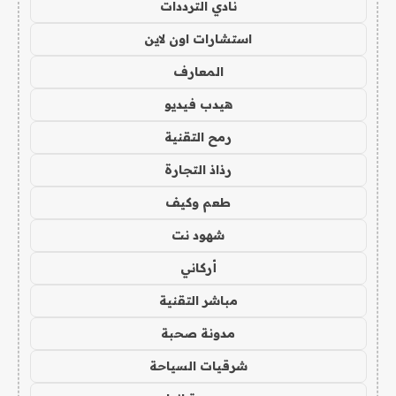
نادي الترددات
استشارات اون لاين
المعارف
هيدب فيديو
رمح التقنية
رذاذ التجارة
طعم وكيف
شهود نت
أركاني
مباشر التقنية
مدونة صحبة
شرقيات السياحة