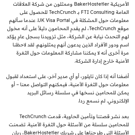
الأمريكية BakerHostetler وممثلون من شركة العلاقات
العامة FTI Consulting بـ TechCrunch للحصول على
معلومات حول المشكلة في UK Visa Portal. عندما سألهم
موقع TechCrunch، لم يقدم المحامون دليلاً على أنه مخول
لهم التحدث نيابة عن الشركة، مثل تزويدنا بسجل عام يؤكد
اسم ودور الأفراد الذين يدعون أنهم يمثلونهم. لقد لاحظنا
مرة أخرى أنه لا يمكننا مشاركة المعلومات حول الثغرة
الأمنية خارج إدارة الشركة.
أضفنا أنه إذا كان تايلور، أو أي مدير آخر، على استعداد لقبول
معلومات حول الثغرة الأمنية، فيمكنهم التواصل معنا – أو
يمكن للمحامين نسخها في سلسلة رسائل البريد
الإلكتروني. لم نسمع ردا.
بعد نشر قصتنا وتأمين الحاوية، قدمت TechCrunch
للمحامين سلسلة من الأسئلة حول الثغرة الأمنية. تضمنت
الأسئلة التي طرحناها على شريك BakerHostetler، ريان