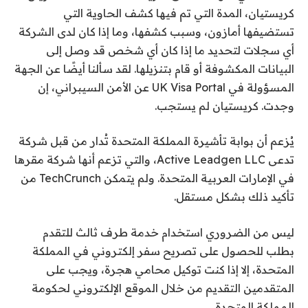
كريستيان، المدة التي تم فيها كشف الحاوية التي
تستضيفها أمازون، وسبب كشفها، وما إذا كان لدى الشركة
أي سجلات لتحديد ما إذا كان أي شخص قد وصل إلى
البيانات المكشوفة أو قام بتنزيلها. لقد سألنا أيضًا عن الجهة
المسؤولة في UK Visa Portal عن الأمن السيبراني، إن
وجدت. كريستيان لم يستجب.
يُزعم أن بوابة تأشيرة المملكة المتحدة تُدار من قبل شركة
تدعى Active Leadgen LLC، والتي تزعم أنها شركة مقرها
في الإمارات العربية المتحدة. ولم يتمكن TechCrunch من
تأكيد ذلك بشكل مستقل.
ليس من الضروري استخدام خدمة طرف ثالث للتقدم
بطلب للحصول على تصريح سفر إلكتروني في المملكة
المتحدة، إلا إذا كنت توكيل محامي هجرة، ويجب على
المتقدمين التقديم من خلال الموقع الإلكتروني لحكومة
المملكة المتحدة.