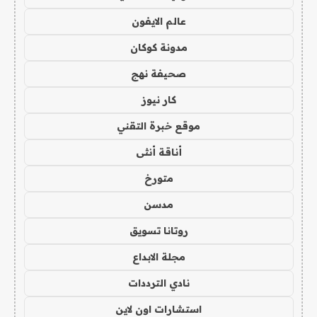
عالم الايفون
مدونة كوكان
صحيفة نهج
كار نيوز
موقع خبرة التقني
أناقة أنثى
متورخ
مدسن
روتانا تسويق
مجلة الابداع
نادي الترددات
استشارات اون لاين