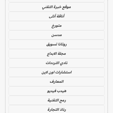
موقع خبرة التقني
أناقة أنثى
متورخ
مدسن
روتانا تسويق
مجلة الابداع
نادي الترددات
استشارات اون لاين
المعارف
هيدب فيديو
رمح التقنية
رذاذ التجارة