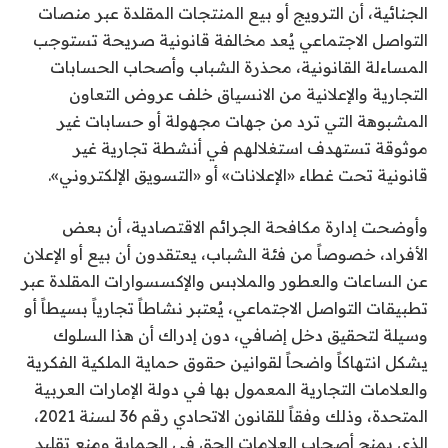
الجنائية، أن الترويج أو بيع المنتجات المقلدة عبر منصات
التواصل الاجتماعي يُعد مخالفة قانونية صريحة تستوجب
المساءلة القانونية، محذرة الشباب وأصحاب الحسابات
التجارية والإعلانية من الانسياق خلف عروض التعاون
المشبوهة التي ترد من جهات مجهولة أو حسابات غير
موثوقة تستهدف استغلالهم في أنشطة تجارية غير
قانونية تحت غطاء «الإعلانات» أو «التسويق الإلكتروني».
وأوضحت إدارة مكافحة الجرائم الاقتصادية، أن بعض
الأفراد، خصوصاً من فئة الشباب، يعتقدون أن بيع أو الإعلان
عن الساعات والعطور والملابس والإكسسوارات المقلدة عبر
تطبيقات التواصل الاجتماعي، يُعتبر نشاطاً تجارياً بسيطاً أو
وسيلة لتحقيق دخل إضافي، دون إدراك أن هذا السلوك
يشكل انتهاكاً واضحاً لقوانين حقوق حماية الملكية الفكرية
والعلامات التجارية المعمول بها في دولة الإمارات العربية
المتحدة، وذلك وفقاً للقانون الاتحادي رقم 36 لسنة 2021،
الذي يمنح أصحاب العلامات الحق في الحماية ومنع تقليد