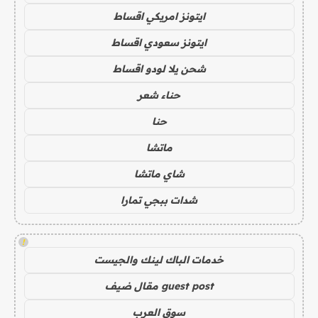
ايتونز امريكي اقساط
ايتونز سعودي اقساط
شحن يلا لودو اقساط
حناء شعر
حنا
ماتشا
شاي ماتشا
شدات ببجي تمارا
!
خدمات الباك لينك والجيست
guest post مقال ضيف
سوق العرب