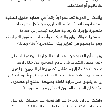
علاماتهم أو استغلالها.
وأكدت أن الدولة تُعد نموذجاً رائداً في حماية حقوق الملكية
الفكرية ومكافحة التقليد التجاري، من خلال تشريعات
متطورة وإجراءات رقابية صارمة تهدف إلى حماية
المستهلك والأسواق والشركات وأصحاب الحقوق التجارية،
وهو ما يسهم في تعزيز بيئة استثمارية آمنة وعادلة.
وبيّنت أن العديد من الحسابات التجارية الوهمية تستغل
رغبة بعض الشباب في الربح السريع، من خلال إرسال
منتجات مقلدة إليهم مقابل تصويرها أو الترويج لها عبر
حساباتهم الشخصية، الأمر الذي قد يورطهم قانونياً، حتى
إن لم يكونوا على دراية كاملة بطبيعة المنتج أو مصدره،
مؤكدة أن الجهل بالقانون لا يعفي من المسؤولية.
ولفتت إلى أن التجارة غير القانونية عبر منصات التواصل
الاجتماعي لا تقتصر أضرارها على الجانب القانوني، بل تمتد