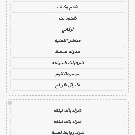
طعم وكيف
شهود نت
أركاني
مباشر التقنية
مدونة صحبة
شرقيات السياحة
موسوعة انوار
اشراق الأرباح
!
شراء باك لينك
شراء باك لينك
شراء روابط نصية