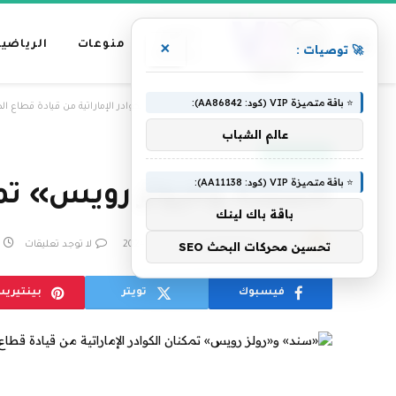
عناوين
منوعات
الرياضية
×
🚀 توصيات :
رئيسية
⭐ باقة متميزة VIP (كود: AA86842):
»
الرئيسية
«سند» و«رولز رويس» تمكنان الكوادر الإماراتية من قيادة قطاع ال
عالم الشباب
سياحة وترفيه
⭐ باقة متميزة VIP (كود: AA11138):
«سند» و«رولز رويس» تمكنا
باقة باك لينك
بواسطة
فريق التحرير
23 يوليو، 2024
لا توجد تعليقات
تحسين محركات البحث SEO
فيسبوك
تويتر
بينتيري