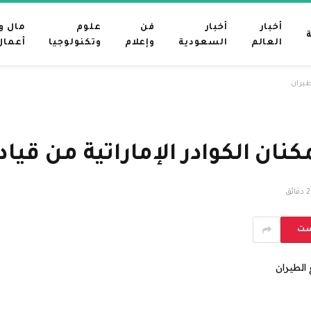
أخبار
أخبار
فن
علوم
مال و
العالم
السعودية
وإعلام
وتكنولوجيا
أعمال
طيران
ن الكوادر الإماراتية من قياد
2 دقائق
ست