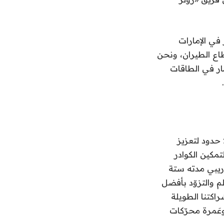
في الإمارات
اع الطيران، ونحن
ار في الطاقات
حدود لتعزيز
مكين الكوادر
ريبي مدته ستة
 والتزوّد بأفضل
اكتنا الطويلة
اح وعَمرة محرّكات