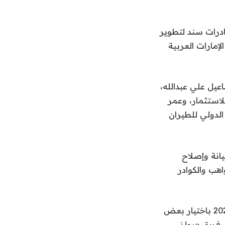
درات سند لتطوير
لإمارات العربية
يل علي عبدالله،
لاستثمار، وعمر
لدولي للطيران
انة وإصلاح
هب والكوادر
وبموجب الاتفاقية، ستقوم «رولز رويس» و«سند» ابتداءً من شهر سبتمبر/أيلول 2025 باختيار بعض
 فريق «رولز