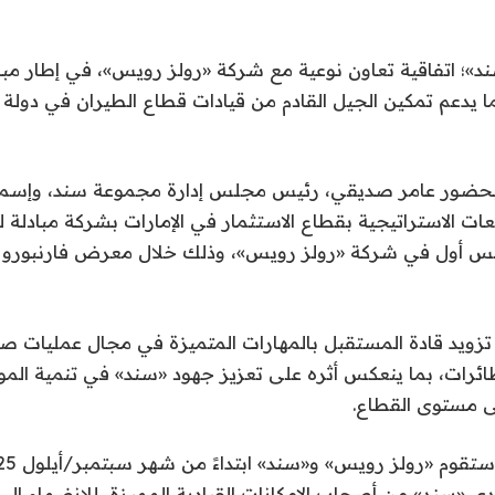
؛ اتفاقية تعاون نوعية مع شركة «رولز رويس»، في إطار مبا
ما يدعم تمكين الجيل القادم من قيادات قطاع الطيران في دولة ا
ة بحضور عامر صديقي، رئيس مجلس إدارة مجموعة سند، وإسماع
ت الاستراتيجية بقطاع الاستثمار في الإمارات بشركة مبادلة ل
يس أول في شركة «رولز رويس»، وذلك خلال معرض فارنبورو ا
 تزويد قادة المستقبل بالمهارات المتميزة في مجال عمليات صي
ئرات، بما ينعكس أثره على تعزيز جهود «سند» في تنمية الموا
على مستوى القطاع.
دى «سند» من أصحاب الإمكانات القيادية المميزة، للانضمام إلى