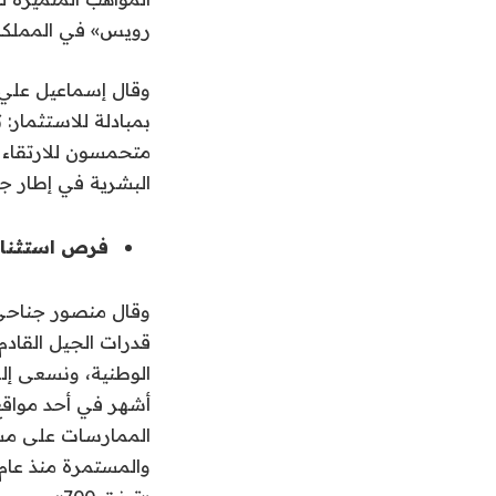
رويس» في المملكة 
وقال إسماعيل علي ع
بمبادلة للاستثمار:
متحمسون للارتقاء ب
البشرية في إطار جهو
فرص استثنائ
وقال منصور جناحي،
قدرات الجيل القادم
الوطنية، ونسعى إل
أشهر في أحد مواقع 
الممارسات على مستو