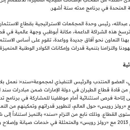
المتحدة في برنامج مدته ستة أشهر.
بدالله، رئيس وحدة المجمّعات الاستراتيجية بقطاع الاستثمار 
 ترسخ هذه الشراكة الداعمة، مكانة أبوظبي وجهة عالمية في قط
هذا التعاون نحو آفاق جديدة وواعدة، تقوم على أساس الاستثم
دنا والتزامنا بتنمية قدرات وإمكانات الكوادر الوطنية المتميزة.
ية
 العضو المنتدب والرئيس التنفيذي لمجموعة«سند»: نعمل بلا 
 من قادة قطاع الطيران في دولة الإمارات ضمن مبادرات سند لت
ى إتاحة فرص استثنائية أمام موظفينا للمشاركة في برنامج تد
«رولز رويس» حول العالم، لتطوير قدراتهم وتمكينهم من التعلم
ى القطاع. وذلك نابع من التزام «سند» بالتميز استناداً إلى شر
والمستمرة منذ عام 2013 مع «رولز رويس» والمتمثلة في خدمات صيانة وإصل