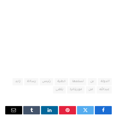
الدولة
بن
تسلمها
خطية
رئيس
رسالة
زايد
عبدالله
من
موريتانيا
يتلقى
فيسبوك
تويتر
بينتيريست
لينكدإن
Tumblr
البريد