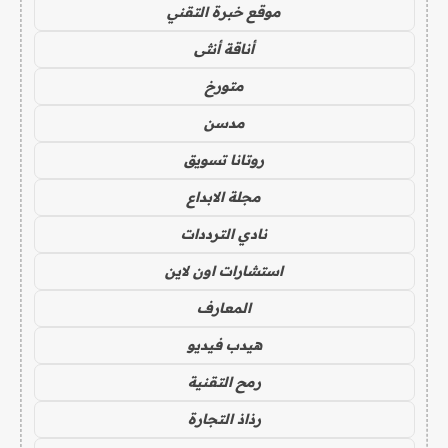
موقع خبرة التقني
أناقة أنثى
متورخ
مدسن
روتانا تسويق
مجلة الابداع
نادي الترددات
استشارات اون لاين
المعارف
هيدب فيديو
رمح التقنية
رذاذ التجارة