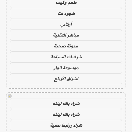
طعم وكيف
شهود نت
أركاني
مباشر التقنية
مدونة صحبة
شرقيات السياحة
موسوعة انوار
اشراق الأرباح
!
شراء باك لينك
شراء باك لينك
شراء روابط نصية