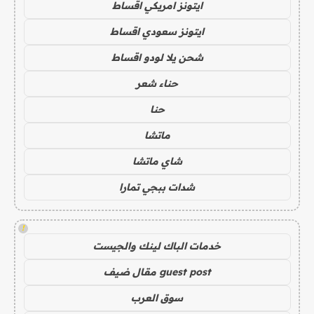
ايتونز امريكي اقساط
ايتونز سعودي اقساط
شحن يلا لودو اقساط
حناء شعر
حنا
ماتشا
شاي ماتشا
شدات ببجي تمارا
!
خدمات الباك لينك والجيست
guest post مقال ضيف
سوق العرب