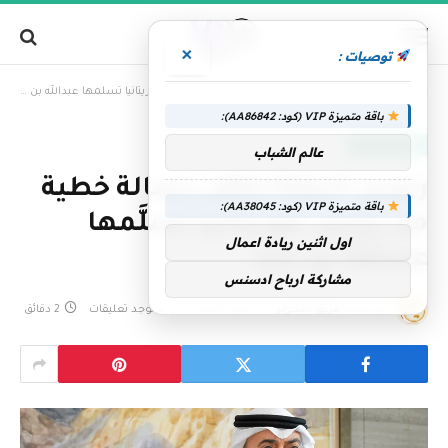
×
توصيات :
»
الرئيسية
رئيس الدولة يتلقى رسالة خطية من رئيس موريتانيا تسلَّمها عبدالله بن زايد
باقة متميزة VIP (كود: AA86842):
الإمارات اليوم
عالم الشباب
رئيس الدولة يتلقى رسالة خطية
باقة متميزة VIP (كود: AA38045):
من رئيس موريتانيا تسلَّمها
اول اثنين ريادة اعمال
عبدالله بن زايد
مشاركة ارباح ادسنس
بواسطة
فريق التحرير
11 مايو، 2026
لا توجد تعليقات
2 دقائق