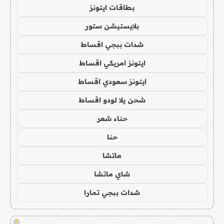
بطاقات ايتونز
بلايستيشن ستور
شدات ببجي اقساط
ايتونز امريكي اقساط
ايتونز سعودي اقساط
شحن يلا لودو اقساط
حناء شعر
حنا
ماتشا
شاي ماتشا
شدات ببجي تمارا
!