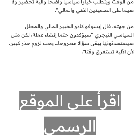
من الوقت ويتطلب خيارا سياسيا واضحا وآلية تحضير ولا
سيما على الصعيدين الفني والمالي”.
من جهته، قال إيسوفو كادو الخبير المالي والمحلل
السياسي النيجري “سيؤكدون حتما إنشاء عملة، لكن متى
سيستحدثونها يبقى سؤالا مطروحا… يحب لزوم حذر كبير،
لأن الآلية تستغرق وقتا”.
اقرأ على الموقع
الرسمي