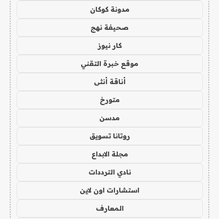
مدونة كوكان
صحيفة نهج
كار نيوز
موقع خبرة التقني
أناقة أنثى
متورخ
مدسن
روتانا تسويق
مجلة الابداع
نادي الترددات
استشارات اون لاين
المعارف