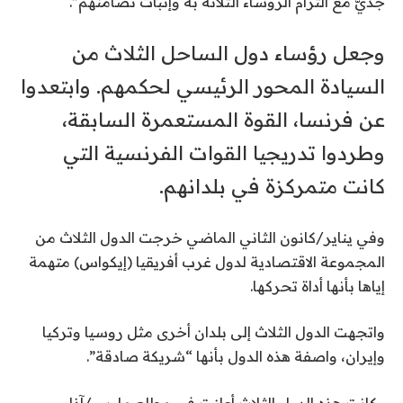
جديّ مع التزام الرؤساء الثلاثة به وإثبات تضامنهم”.
وجعل رؤساء دول الساحل الثلاث من
السيادة المحور الرئيسي لحكمهم. وابتعدوا
عن فرنسا، القوة المستعمرة السابقة،
وطردوا تدريجيا القوات الفرنسية التي
كانت متمركزة في بلدانهم.
وفي يناير/كانون الثاني الماضي خرجت الدول الثلاث من
المجموعة الاقتصادية لدول غرب أفريقيا (إيكواس) متهمة
إياها بأنها أداة تحركها.
واتجهت الدول الثلاث إلى بلدان أخرى مثل روسيا وتركيا
وإيران، واصفة هذه الدول بأنها “شريكة صادقة”.
وكانت هذه الدول الثلاث أعلنت في مطلع مارس/آذار