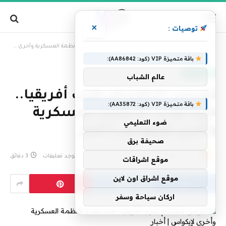
×
توصيات :
»
الرئيسية
تكريس الانقسام بغرب أفريقيا.. قمة لقادة الأنظمة العسكرية وأخرى لإيكواس | أخبار
باقة متميزة VIP (كود: AA86842):
الجزيرة نت
عالم الشباب
تكريس الانقسام بغرب أفريقيا..
باقة متميزة VIP (كود: AA35872):
قمة لقادة الأنظمة العسكرية
ضوء التعليمي
وأخرى لإيكواس | أخبار
صحيفة برق
بواسطة
فريق التحرير
6 يوليو، 2024
لا توجد تعليقات
3 دقائق
موقع اشراقات
موقع اشراق اون لاين
اركان سياحة وسفر