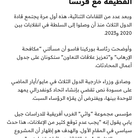
القطيعة مع فرنسا
وبعد عدد من اللقاءات الثنائية، هذه أول مرة يجتمع قادة
الدول الثلاث منذ أن وصلوا إلى السلطة في انقلابات بين
2020 و2023.
وأوضحت رئاسة بوركينا فاسو أن مسألتي “مكافحة
الإرهاب” و”تعزيز علاقات التعاون” ستكونان على جدول
أعمال المحادثات.
وصادق وزراء خارجية الدول الثلاث في مايو/أيار الماضي
على مسودة نص تقضي بإنشاء اتحاد كونفدرالي يمهد
للوحدة بينها، ويفترض أن يقرّه الرؤساء السبت.
مؤسس مجموعة “واثي” الغرب أفريقية للدراسات جيل
يابي يقول إنه “يجب عدم توقع كثير من الإعلانات، هذا حدث
سياسي في المقام الأول. والهدف هو إظهار أن المشروع