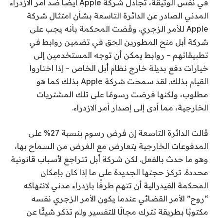
في نفس الوثيقة، تجادل شركة Apple أيضًا ضد أمر الازدراء
المدني الصادر عن الدائرة التاسعة بشأن امتثال شركة
Apple للأمر الزجري. وقضت المحكمة بأنه يجب على
شركة أبل منح المطورين الحق في تضمين روابط في
تطبيقاتهم – روابط يمكن أن توجه المستخدمين إلى
خيارات دفع بديلة خارج نظام أبل الخاص – إذا اختاروا
القيام بذلك. لقد سمحت شركة Apple بذلك كما هو
مطلوب، ولكنها فرضت رسومًا على تلك المشتريات
الخارجية، مما أدى إلى إصدار أمر الازدراء.
قالت الدائرة التاسعة إن فرض رسوم بنسبة 27% على
المدفوعات الخارجية يتعارض مع الغرض من السماح بها،
وهو ما حدث بالفعل. لكن شركة أبل تتراجع لأسباب قانونية
محددة. تركز حجتها الجديدة على ما إذا كان بإمكان
المحكمة الفيدرالية أن تتهم طرفًا بازدراء مدني لانتهاكه
“روح” الأمر القضائي عندما يكون الأمر الزجري نفسه
مكتوبًا بطريقة تترك مجالًا للتفسير ولم تذكر شيئًا عن