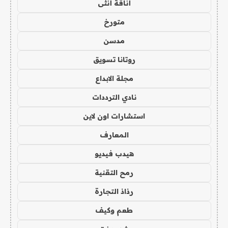
أناقة أنثى
متورخ
مدسن
روتانا تسويق
مجلة الابداع
نادي الترددات
استشارات اون لاين
المعارف
هيدب فيديو
رمح التقنية
رذاذ التجارة
طعم وكيف