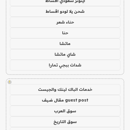
ايتونز سعودي اقساط
شحن يلا لودو اقساط
حناء شعر
حنا
ماتشا
شاي ماتشا
شدات ببجي تمارا
!
خدمات الباك لينك والجيست
guest post مقال ضيف
سوق العرب
سوق التاريخ