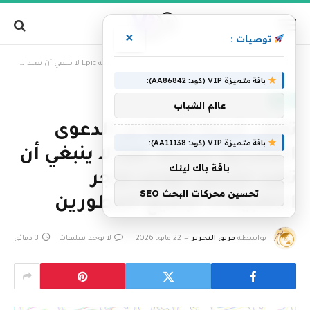
×
توصيات :
»
الرئيسية
تقول شركة Apple إن الدعوى القضائية لشركة Epic لا ينبغي أن تعيد تشكيل قواعد متجر التطبيقات لجميع المطورين
باقة متميزة VIP (كود: AA86842):
تقنية
عالم الشباب
تقول شركة Apple إن الدعوى
باقة متميزة VIP (كود: AA11138):
القضائية لشركة Epic لا ينبغي أن
باقة باك لينك
تعيد تشكيل قواعد متجر
تحسين محركات البحث SEO
التطبيقات لجميع المطورين
بواسطة
فريق التحرير
22 مايو، 2026
لا توجد تعليقات
3 دقائق