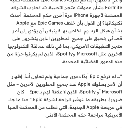
Fortnite بشأن عمولات متجر التطبيقات، تحارب الشركة
المصنعة لأجهزة iPhone مرة أخرى حكم المحكمة. أحدث
تكتيكاتها؟ إن القول بأن خلاف Epic Games مع Apple
بشأن هيكل الرسوم الخاص بها لا ينبغي أن يؤدي إلى أمر
قضائي ينطبق على جميع المطورين الذين ينشرون على
متجر التطبيقات الأمريكي، بما في ذلك عمالقة التكنولوجيا
الآخرين مثل Microsoft وSpotify، الذين لم يكونوا جزءًا من
هذه الدعوى القضائية المحددة.
“… لم ترفع Epic أبدًا دعوى جماعية ولم تحاول أبدًا إظهار
أن الأمر بسلوك Apple ضد جميع المطورين الآخرين – مثل
Microsoft أو Spotify، الذين لا علاقة لهم بـ Epic – كان
ضروريًا بطريقة ما لتوفير الراحة لشركة Epic،” هذا ما جاء
في عريضة Apple الجديدة، التي تطلب من المحكمة العليا
الأمريكية مراجعة حكم المحكمة الأدنى.