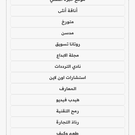
أناقة أنثى
متورخ
مدسن
روتانا تسويق
مجلة الابداع
نادي الترددات
استشارات اون لاين
المعارف
هيدب فيديو
رمح التقنية
رذاذ التجارة
طعم وكيف