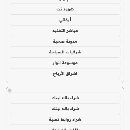
شهود نت
أركاني
مباشر التقنية
مدونة صحبة
شرقيات السياحة
موسوعة انوار
اشراق الأرباح
!
شراء باك لينك
شراء باك لينك
شراء روابط نصية
باقات باك لينك