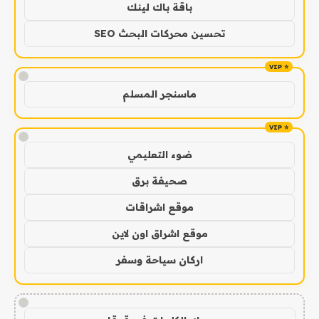
باقة باك لينك
تحسين محركات البحث SEO
!
ماسنجر المسلم
!
ضوء التعليمي
صحيفة برق
موقع اشراقات
موقع اشراق اون لاين
اركان سياحة وسفر
!