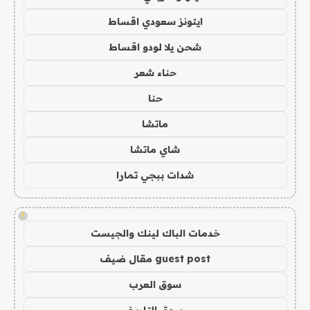
ايتونز سعودي اقساط
شحن يلا لودو اقساط
حناء شعر
حنا
ماتشا
شاي ماتشا
شدات ببجي تمارا
!
خدمات الباك لينك والجيست
guest post مقال ضيف
سوق العرب
سوق التاريخ