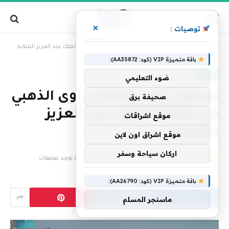
×
توصيات :
»
الرئيسية
تسجيل أول رؤية لابن آوى الذهبي في محمية الملك عبد العزيز الملكية
باقة متميزة VIP (كود: AA35872):
العالم
ضوء التعليمي
تسجيل أول رؤية لابن آوى الذهبي
صحيفة برق
في محمية الملك عبد العزيز
موقع اشراقات
الملكية
موقع اشراق اون لاين
اركان سياحة وسفر
بواسطة
فريق التحرير
26 فبراير، 2026
لا توجد تعليقات
2 دقائق
باقة متميزة VIP (كود: AA26790):
ماسنجر المسلم