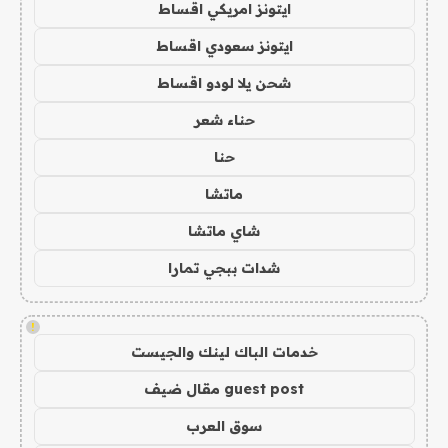
ايتونز امريكي اقساط
ايتونز سعودي اقساط
شحن يلا لودو اقساط
حناء شعر
حنا
ماتشا
شاي ماتشا
شدات ببجي تمارا
!
خدمات الباك لينك والجيست
guest post مقال ضيف
سوق العرب