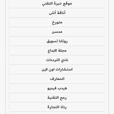
موقع خبرة التقني
أناقة أنثى
متورخ
مدسن
روتانا تسويق
مجلة الابداع
نادي الترددات
استشارات اون لاين
المعارف
هيدب فيديو
رمح التقنية
رذاذ التجارة