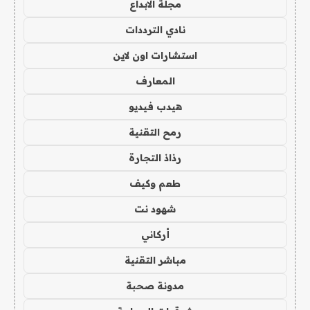
مجلة الابداع
نادي الترددات
استشارات اون لاين
المعارف
هيدب فيديو
رمح التقنية
رذاذ التجارة
طعم وكيف
شهود نت
أركاني
مباشر التقنية
مدونة صحبة