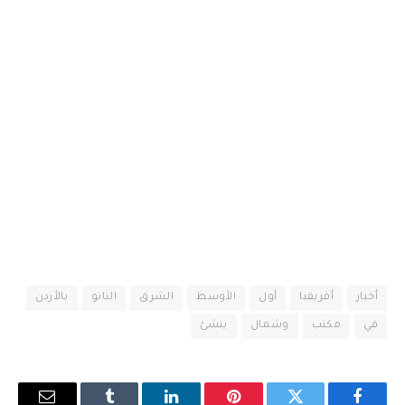
أخبار
أفريقيا
أول
الأوسط
الشرق
الناتو
بالأردن
في
مكتب
وشمال
ينشئ