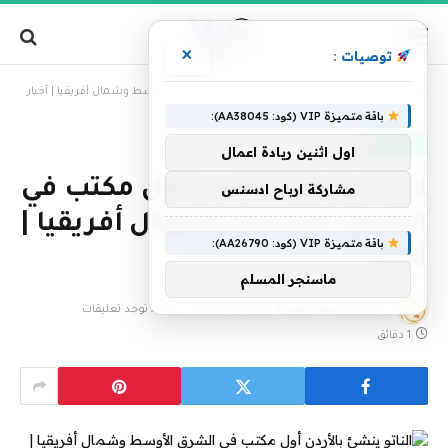
×
توصيات :
»
الرئيسية
الناتو ينشئ بالأردن أول مكتب في الشرق الأوسط وشمال أفريقيا | أخبار
باقة متميزة VIP (كود: AA38045):
الجزيرة نت
اول اثنين ريادة اعمال
الناتو ينشئ بالأردن أول مكتب في
مشاركة ارباح ادسنس
الشرق الأوسط وشمال أفريقيا |
باقة متميزة VIP (كود: AA26790):
أخبار
ماسنجر المسلم
بواسطة
فريق التحرير
12 يوليو، 2024
لا توجد تعليقات
1 دقائق