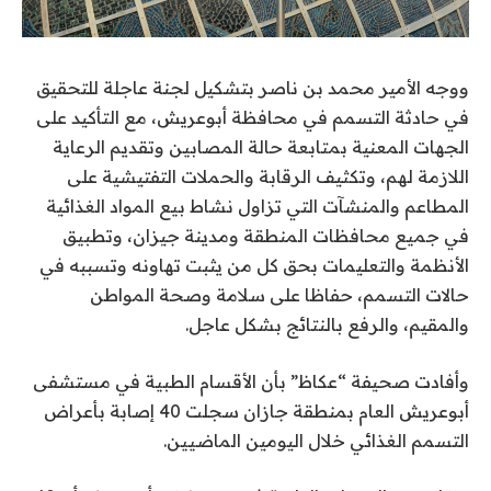
ووجه الأمير ‫محمد بن ناصر‬⁩ بتشكيل لجنة عاجلة للتحقيق
في حادثة التسمم في محافظة أبوعريش، مع التأكيد على
الجهات المعنية بمتابعة حالة المصابين وتقديم الرعاية
اللازمة لهم، وتكثيف الرقابة والحملات التفتيشية على
المطاعم والمنشآت التي تزاول نشاط بيع المواد الغذائية
في جميع محافظات المنطقة ومدينة جيزان، وتطبيق
الأنظمة والتعليمات بحق كل من يثبت تهاونه وتسببه في
حالات التسمم، حفاظا على سلامة وصحة المواطن
والمقيم، والرفع بالنتائج بشكل عاجل.
وأفادت صحيفة “عكاظ” بأن الأقسام الطبية في مستشفى
أبوعريش العام بمنطقة جازان سجلت 40 إصابة بأعراض
التسمم الغذائي خلال اليومين الماضيين.