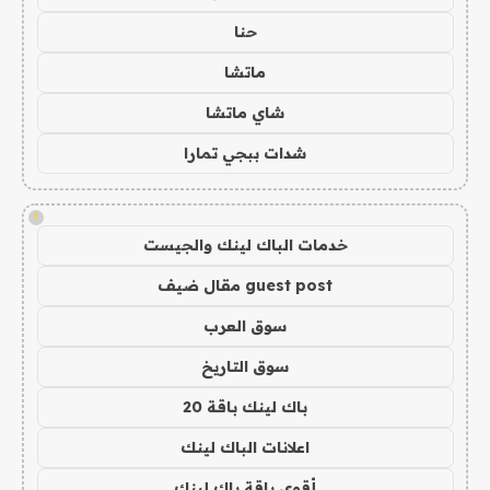
حنا
ماتشا
شاي ماتشا
شدات ببجي تمارا
!
خدمات الباك لينك والجيست
guest post مقال ضيف
سوق العرب
سوق التاريخ
باك لينك باقة 20
اعلانات الباك لينك
أقوى باقة باك لينك