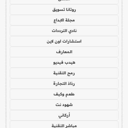
روتانا تسويق
مجلة الابداع
نادي الترددات
استشارات اون لاين
المعارف
هيدب فيديو
رمح التقنية
رذاذ التجارة
طعم وكيف
شهود نت
أركاني
مباشر التقنية