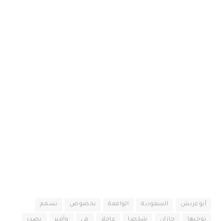
أبوعريش
السعودية
الواقعة
بخصوص
تسمم
توجيها
جازان
شخصا
عاجلا
في
وأمير
يصدر