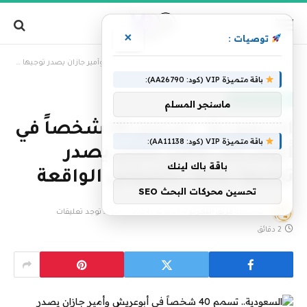
×
توصيات :
»
الرئيسية
السعودية.. تسمم 40 شخصاً في أبوعريش وأمير جازان يصدر توجيها عاجلا بخصوص الواقعة
باقة متميزة VIP (كود: AA26790):
قناة روسيا اليوم
ماسنجر المسلم
السعودية.. تسمم 40 شخصاً في
باقة متميزة VIP (كود: AA11138):
أبوعريش وأمير جازان يصدر
باقة باك لينك
توجيها عاجلا بخصوص الواقعة
تحسين محركات البحث SEO
بواسطة
فريق التحرير
21 يونيو، 2024
لا توجد تعليقات
2 دقائق