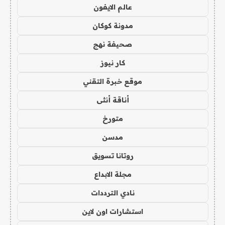
عالم الايفون
مدونة كوكان
صحيفة نهج
كار نيوز
موقع خبرة التقني
أناقة أنثى
متورخ
مدسن
روتانا تسويق
مجلة الابداع
نادي الترددات
استشارات اون لاين