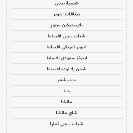
شعبية ببجي
بطاقات ايتونز
بلايستيشن ستور
شدات ببجي اقساط
ايتونز امريكي اقساط
ايتونز سعودي اقساط
شحن يلا لودو اقساط
حناء شعر
حنا
ماتشا
شاي ماتشا
شدات ببجي تمارا