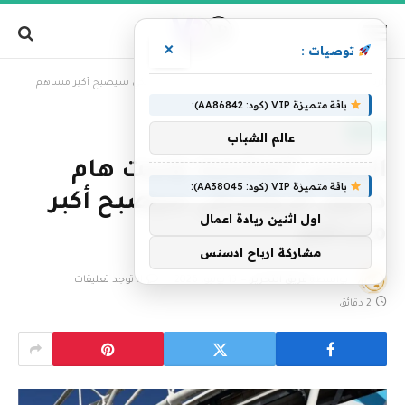
×
توصيات :
»
الرئيسية
الرئيس المشارك وست هام دانييل كريتنسكي سيصبح أكبر مساهم
باقة متميزة VIP (كود: AA86842):
رياضة
عالم الشباب
الرئيس المشارك وست هام
باقة متميزة VIP (كود: AA38045):
دانييل كريتنسكي سيصبح أكبر
اول اثنين ريادة اعمال
مساهم
مشاركة ارباح ادسنس
بواسطة
فريق التحرير
13 يونيو، 2026
لا توجد تعليقات
2 دقائق