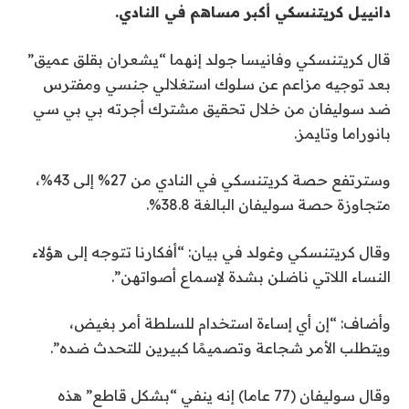
دانييل كريتنسكي أكبر مساهم في النادي.
قال كريتنسكي وفانيسا جولد إنهما “يشعران بقلق عميق”
بعد توجيه مزاعم عن سلوك استغلالي جنسي ومفترس
ضد سوليفان من خلال تحقيق مشترك أجرته بي بي سي
بانوراما وتايمز.
وسترتفع حصة كريتنسكي في النادي من 27% إلى 43%،
متجاوزة حصة سوليفان البالغة 38.8%.
وقال كريتنسكي وغولد في بيان: “أفكارنا تتوجه إلى هؤلاء
النساء اللاتي ناضلن بشدة لإسماع أصواتهن”.
وأضاف: “إن أي إساءة استخدام للسلطة أمر بغيض،
ويتطلب الأمر شجاعة وتصميمًا كبيرين للتحدث ضده”.
وقال سوليفان (77 عاما) إنه ينفي “بشكل قاطع” هذه