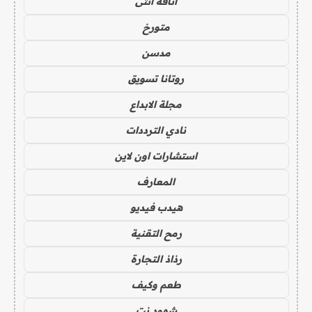
أناقة أنثى
متورخ
مدسن
روتانا تسويق
مجلة الابداع
نادي الترددات
استشارات اون لاين
المعارف
هيدب فيديو
رمح التقنية
رذاذ التجارة
طعم وكيف
شهود نت