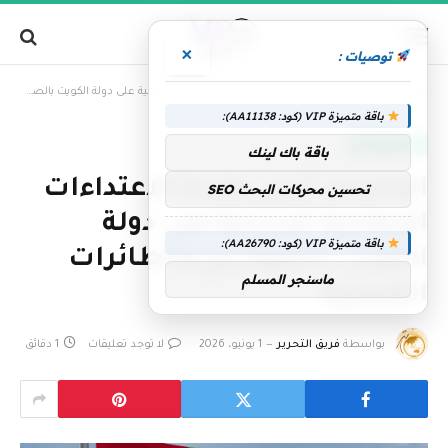
×
توصيات :
»
الرئيسية
الإمارات تُدين بشدة الاعتداءات الإرهابية الإيرانية على دولة الكويت بالصواريخ والطائرات المسيّرة
باقة متميزة VIP (كود: AA11138):
الإمارات اليوم
باقة باك لينك
الإمارات تُدين بشدة الاعتداءات
تحسين محركات البحث SEO
الإرهابية الإيرانية على دولة
باقة متميزة VIP (كود: AA26790):
الكويت بالصواريخ والطائرات
ماسنجر المسلم
المسيّرة
بواسطة
فريق التحرير
1 يونيو، 2026
لا توجد تعليقات
1 دقائق