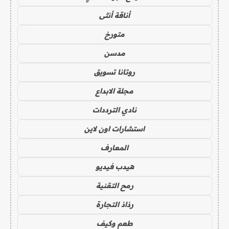
أناقة أنثى
متورخ
مدسن
روتانا تسويق
مجلة الابداع
نادي الترددات
استشارات اون لاين
المعارف
هيدب فيديو
رمح التقنية
رذاذ التجارة
طعم وكيف