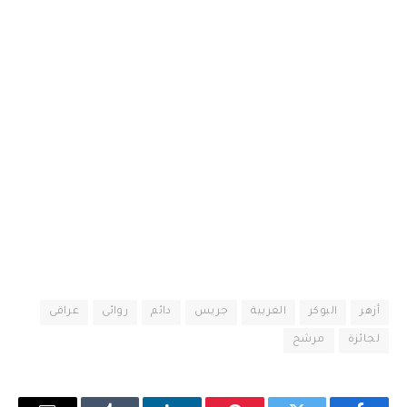
أزهر
البوكر
العربية
جريس
دائم
روائى
عراقى
لجائزة
مرشح