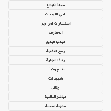
مجلة الابداع
نادي الترددات
استشارات اون لاين
المعارف
هيدب فيديو
رمح التقنية
رذاذ التجارة
طعم وكيف
شهود نت
أركاني
مباشر التقنية
مدونة صحبة