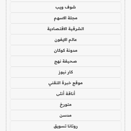
شوف ويب
مجلة الاسهم
الشرقية الاقتصادية
عالم الايفون
مدونة كوكان
صحيفة نهج
كار نيوز
موقع خبرة التقني
أناقة أنثى
متورخ
مدسن
روتانا تسويق