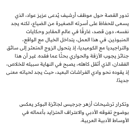
تدور القصة حول موظف أرشيف يُدعى عزيز عواد، الذي
يسعى للحفاظ على أسرته الصغيرة من الضياع، لكنه يجد
نفسه، دون قصد، غارقًا في عالم المقابر وحكايات
المنبوذين. في هذا العمل، يتداخل الخيال مع الواقع،
والتراجيديا مع الكوميديا، إذ يتحول الزوج المتعثر إلى سائق
جنائز يجوب الأزقة والحواري بحثًا عما فقده. غير أن هذا
الفقدان، الذي أثقل كاهله، يصبح في النهاية سبيله للخلاص،
إذ يقوده نحو وادي الفراشات البعيد، حيث يجد لحياته معنى
جديدًا.
وتكرار ترشيحات أزهر جرجيس لجائزة البوكر يعكس
بوضوح تفوقه الأدبي والاعتراف المتزايد بأعماله في
الأوساط الأدبية العربية.