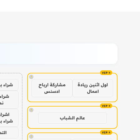
!
شراء ب
اول اثنين ريادة
مشاركة ارباح
اعمال
ادسنس
شراء 
نص
!
اشراق
عالم الشباب
شراء با
الت
!