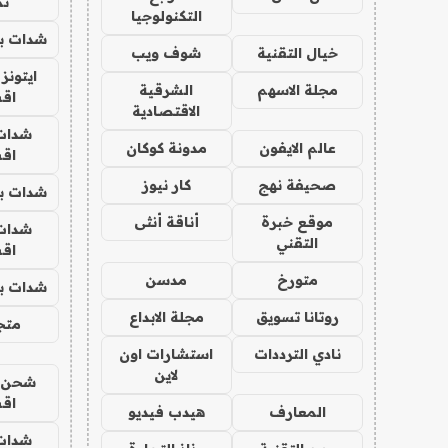
تم
التكنولوجيا
شدات بب
خيال التقنية
شوف ويب
ايتونز
مجلة الاسهم
الشرقية
اق
الاقتصادية
شدات
عالم الايفون
مدونة كوكان
اق
صحيفة نهج
كار نيوز
شدات بب
موقع خبرة
أناقة أنثى
شدات
التقني
اق
متورخ
مدسن
شدات بب
روتانا تسويق
مجلة الابداع
متجر 
نادي الترددات
استشارات اون
لاين
شحن يل
اق
المعارف
هيدب فيديو
شدات