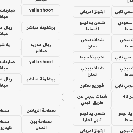
ارا
yalla shoot
مباريات 
جي تابي
ايتونز امريكي
مباش
 سعودي
شحن يلا لودو
برشلونة مباشر
ريال م
ساط
اقساط
مباش
 ببجي
شدات ببجي
ريال مدريد
يلا ش
ساط
تمارا
مباشر
جي تابي
متجر تقسيط
yalla shoot
مباريات 
 ببجي
شدات ببجي
مباش
ساط
تمارا
برشلونة مباشر
ريال م
جي تابي
فور يو ستور
مباش
4u
شدات ببجي عن
طريق الايدي
سطحة الرياض
سطح
ا لودو
شحن يلا لودو
ساط
تابي تمارا
سطحة بين
سطح
المدن
هيدرو
 ببجي
ايتونز امريكي