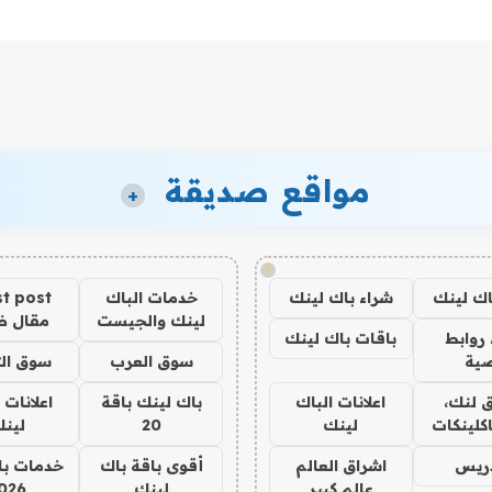
مواقع صديقة
+
!
اك لينك
شراء باك لينك
خدمات الباك
t post
لينك والجيست
مقال 
روابط
باقات باك لينك
ية
سوق العرب
سوق الت
 لنك،
اعلانات الباك
باك لينك باقة
اعلانات 
كلينكات
لينك
20
لين
دريس
اشراق العالم
أقوى باقة باك
خدمات با
عالم كبير
لينك
026