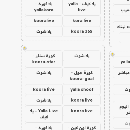
يلا لايف - yalla
يلا كورة -
لعرب
live
yallakora
kooralive
kora live
اك لينك
koora 365
يلا شوت
!
!
يلا شوت
كورة ستار -
koora-star
yall
مباشر
كورة جول -
يلا شوت
koora-goal
وت
yalla shoot
koora live
koora live
يلا شوت
اليوم
koora live
Yalla Live - يلا
ر
لايف
وت
كورة اون لاين -
يلا كورة -