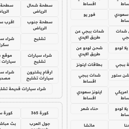
ساط
اقساط
سطحة شمال
سطحة 
الرياض
الري
 سعودي
فور يو
ساط
سطحة جنوب
اقرب س
الرياض
شدات
شدات ببجي عن
جي
طريق الايدي
تشليح
شراء سي
سكرا
ا لودو
شحن لودو عن
طريق الايدي
شراء سيارات
موقع ش
تشليح
سيارات 
 ببجي
بطاقات ايتونز
ارقام يشترون
شراء سي
شن ستور
شدات ببجي
سيارات تشليح
مصدو
اقساط
شراء سيارات قديمة تشلي
 امريكي
ايتونز سعودي
ساط
اقساط
ا لودو
حناء شعر
كورة 365
كورة س
ساط
جول العرب
بث مباشر
نا
ماتشا