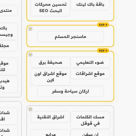
باقة باك لينك
تحسين محركات
منتدى 
البحث SEO
باك 
!
وجيست
ماسنجر المسلم
مجلة 
!
ضوء التعليمي
صحيفة برق
موقع
للت
موقع اشراقات
موقع اشراق اون
لاين
هيدب
وتر
اركان سياحة وسفر
!
شدات
مسك الكلمات
اشراق التقنية
اق
في قوقل
شدات
ان سفن
مرابع