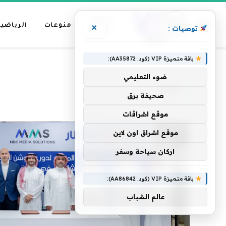
عناوين
منوعات
الرياضية
×
توصيات :
رئيسية
باقة متميزة VIP (كود: AA35872):
»
الرئيسية
MMS
ضوء التعليمي
MMS
صحيفة برق
موقع اشراقات
موقع اشراق اون لاين
اركان سياحة وسفر
باقة متميزة VIP (كود: AA86842):
عالم الشباب