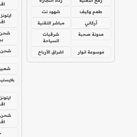
رمح التقنية
رذاذ التجارة
اق
طعم وكيف
شهود نت
ايتونز
اق
أركاني
مباشر التقنية
شحن 
مدونة صحبة
شرقيات
بب
السياحة
شحن يل
موسوعة انوار
اشراق الأرباح
شعبية
بلايستي
ايتونز
اق
شحن يل
اق
ح