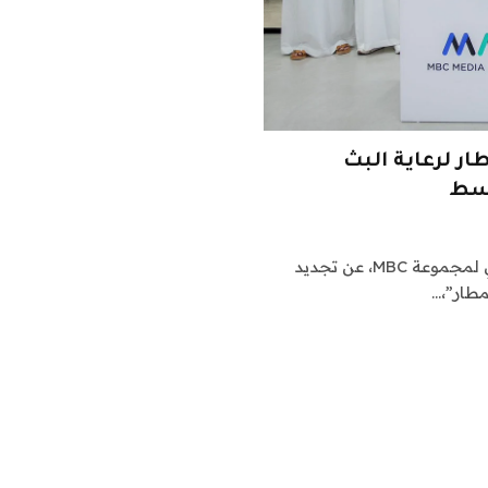
MM وتطبيق المطار لرعاية البث
أعلنت شركة MBC Media Solutions (MMS) الذراع التجاري لمجموعة MBC، عن تجديد
مطار”،…