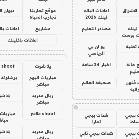
الاشراق
اعلانات الباك
موقع تجاربنا
ديوان ا
لينك 2026
تجارب الحياه
لينك
مصادر التعليم
مشاريع
اعلانات ب
 بوست
اعلانات باكلينك
تقنية
يو ان بي
الرياضي
 حالة
اخبار 24 ساعة
يلا شوت
a shoot
عليم
مباريات اليوم
برشلونة 
 فنون
صحيفة العالم
مباشر
فيه
ريال مدريد
يلا ش
مباشر
!
yalla shoot
مباريات 
 ببجي
شدات ببجي
مباش
ساط
تمارا
ريال مدريد
يلا ش
 ببجي
شدات ببجي تابي
مباشر