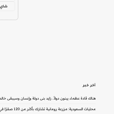
شاي 
آخر خبر
هناك قادة عظماء يبنون دولاً.. زايد بنى دولة وإنسان وسيبقى خالدا
محليات السعودية: مزرعة رومانية تشارك بأكثر من 120 صقرًا في أول ظهور لها بالمزاد الدولي لمزارع إنتاج الصقور