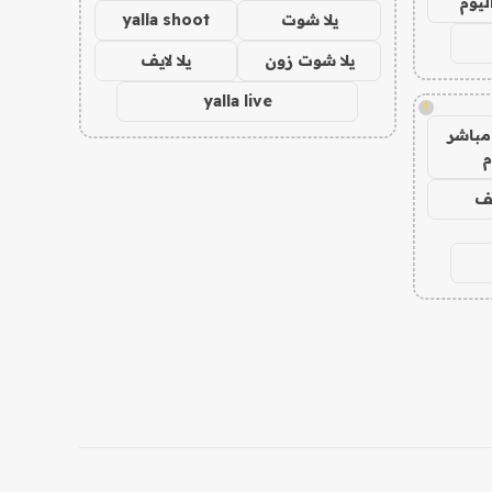
ليوم
يلا شوت
yalla shoot
يلا شوت زون
يلا لايف
yalla live
!
مباشر
م
يف