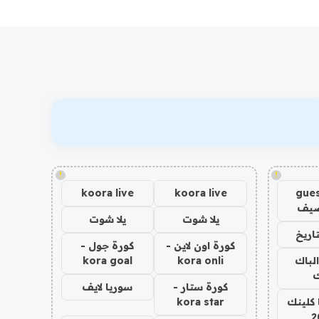
!
!
koora live
koora live
gues
ضيف
يلا شوت
يلا شوت
اريخ
كورة اون لاين -
كورة جول -
الباك
kora onli
kora goal
ك
كورة ستار -
سوريا لايف
 كلينك
kora star
2