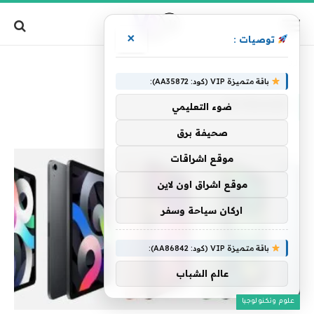
×
توصيات :
»
الرئيسية
Keyboard
باقة متميزة VIP (كود: AA35872):
KEYBOARD
ضوء التعليمي
صحيفة برق
موقع اشراقات
موقع اشراق اون لاين
اركان سياحة وسفر
باقة متميزة VIP (كود: AA86842):
عالم الشباب
علوم وتكنولوجيا