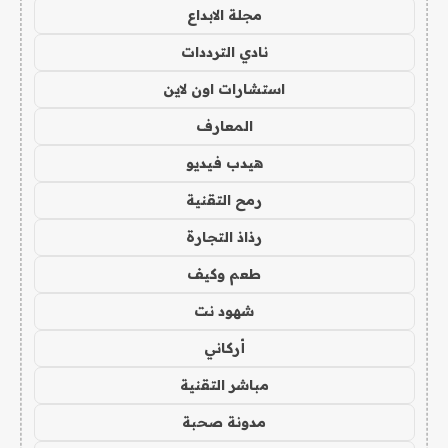
مجلة الابداع
نادي الترددات
استشارات اون لاين
المعارف
هيدب فيديو
رمح التقنية
رذاذ التجارة
طعم وكيف
شهود نت
أركاني
مباشر التقنية
مدونة صحبة