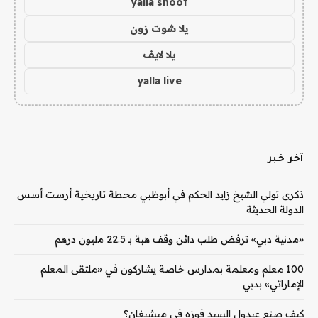
yalla shoot
يلا شوت زون
يلا لايف
yalla live
آخر خبر
ذكرى تولي الشيخ زايد الحكم في أبوظبي محطة تاريخية أرست أسس
الدولة الحديثة
«مدنية دبي» ترفض طلب دائن وقف هبة بـ 22.5 مليون درهم
100 معلم ومعلمة بمدارس خاصة يشاركون في «ملتقى المعلم
الإماراتي» بدبي
كيف صنع عبدول السيد فوزه في ميشيغان؟