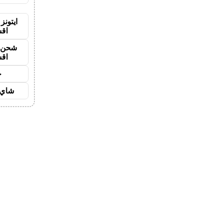
ايتونز
اق
شحن ي
اق
ح
شاي 