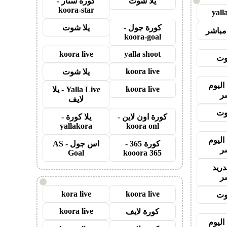
يلا شوت
كورة ستار -
!
koora-star
yall
كورة جول -
يلا شوت
مباشر
koora-goal
koora live
yalla shoot
وت
koora live
يلا شوت
اليوم
koora live
Yalla Live - يلا
ر
لايف
وت
كورة اون لاين -
يلا كورة -
yallakora
koora onl
اليوم
كورة 365 -
اس جول - AS
ر
Goal
kooora 365
دريد
ر
!
kora live
koora live
وت
koora live
كورة لايف
اليوم