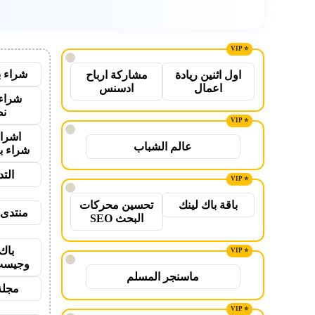
!
شراء ب
اول اثنين ريادة
مشاركة ارباح
اعمال
ادسنس
شراء 
نص
!
اشراق
عالم الشباب
شراء ب
الت
!
باقة باك لينك
تحسين محركات
منتدى 
البحث SEO
باك
!
وجيست
ماسنجر المسلم
مجلة