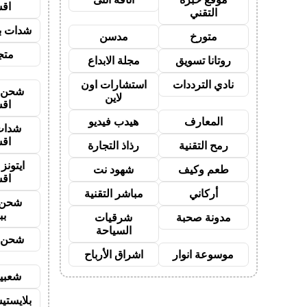
اق
التقني
شدات بب
متورخ
مدسن
متجر
روتانا تسويق
مجلة الابداع
نادي الترددات
استشارات اون
شحن ي
لاين
اق
المعارف
هيدب فيديو
شدات
اق
رمح التقنية
رذاذ التجارة
ايتون
طعم وكيف
شهود نت
اق
أركاني
مباشر التقنية
شحن 
بب
مدونة صحبة
شرقيات
السياحة
شحن ي
موسوعة انوار
اشراق الأرباح
شعبية
بلايستي