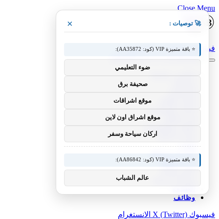
Close Menu
×
🚀 توصيات :
فيسبوك
X (Twitter)
الانستغرام
⭐ باقة متميزة VIP (كود: AA35872):
ضوء التعليمي
عناوين رئيسية
منوعات
صحيفة برق
الرياضية
موقع اشراقات
أخبار العالم
أخبار السعودية
موقع اشراق اون لاين
فن وإعلام
علوم وتكنولوجيا
اركان سياحة وسفر
مال و أعمال
تقنية
إنترنت ومواقع
⭐ باقة متميزة VIP (كود: AA86842):
أدب وثقافة
لايف ستايل
عالم الشباب
سياحة وترفيه
الطبيعة
وظائف
فيسبوك
X (Twitter)
الانستغرام