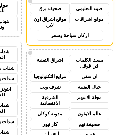
!
موقع
ضوء التعليمي
صحيفة برق
للت
موقع اشراقات
موقع اشراق اون
هيدب
لاين
وت
اركان سياحة وسفر
شدات
!
اق
مسك الكلمات
اشراق التقنية
في قوقل
شدات بب
ان سفن
مرابع التكنولوجيا
شدات بب
خيال التقنية
شوف ويب
ايتون
اق
مجلة الاسهم
الشرقية
الاقتصادية
شدات
اق
عالم الايفون
مدونة كوكان
شدات بب
صحيفة نهج
كار نيوز
شدات
موقع خبرة
أناقة أنثى