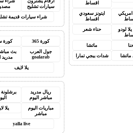
ارقام يشترون
شراء سي
اقساط
سيارات تشليح
مصدو
 امريكي
ايتونز سعودي
شراء سيارات قديمة تشلي
ساط
اقساط
لا لودو
حناء شعر
ساط
كورة 365
كورة س
نا
ماتشا
جول العرب
بث مباشر
ماتشا
شدات ببجي تمارا
goalarab
مدريد ا
يلا لايف
ريال مدريد
برشلونة 
مباشر اليوم
اليو
مباريات اليوم
يلا لا
مباشر
yalla live