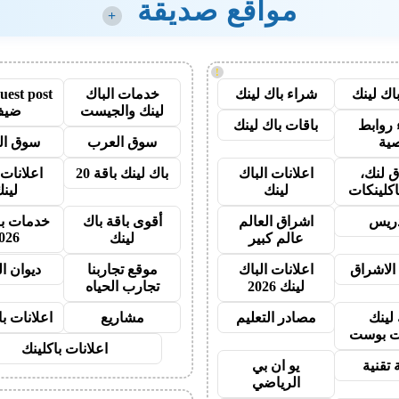
مواقع صديقة
+
!
اك لينك
شراء باك لينك
خدمات الباك
لينك والجيست
ضيف
روابط
باقات باك لينك
ية
سوق العرب
سوق الت
 لنك،
اعلانات الباك
باك لينك باقة 20
اعلانات 
اكلينكات
لينك
لين
دريس
اشراق العالم
أقوى باقة باك
خدمات با
026
عالم كبير
لينك
الاشراق
اعلانات الباك
موقع تجاربنا
ديوان ا
لينك 2026
تجارب الحياه
 لينك
مصادر التعليم
مشاريع
اعلانات ب
 بوست
اعلانات باكلينك
 تقنية
يو ان بي
الرياضي