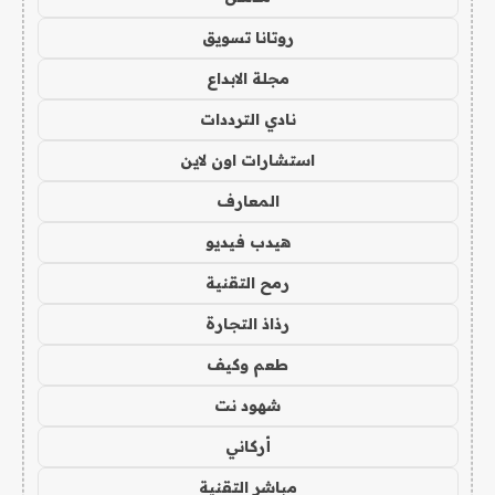
روتانا تسويق
مجلة الابداع
نادي الترددات
استشارات اون لاين
المعارف
هيدب فيديو
رمح التقنية
رذاذ التجارة
طعم وكيف
شهود نت
أركاني
مباشر التقنية