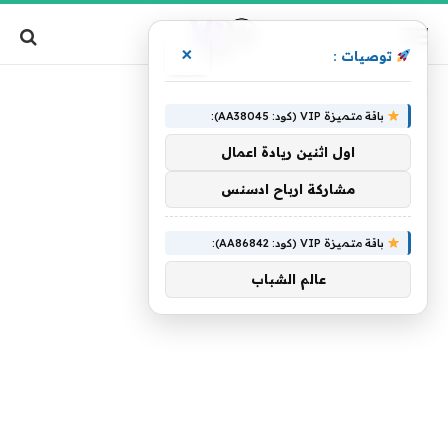
×
توصيات :
»
الرئيسية
يوليو
باقة متميزة VIP (كود: AA38045):
اول اثنين ريادة اعمال
مشاركة ارباح ادسنس
باقة متميزة VIP (كود: AA86842):
عالم الشباب