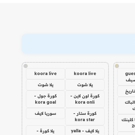
!
!
koora live
koora live
gues
ضيف
يلا شوت
يلا شوت
اريخ
كورة اون لاين -
كورة جول -
الباك
kora onli
kora goal
ك
كورة ستار -
سوريا لايف
 كلينك
kora star
2
يلا لايف - yalla
يلا كورة -