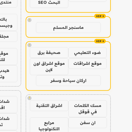
منتدى 
البحث SEO
باك 
!
وجيست
ماسنجر المسلم
مجلة 
!
ضوء التعليمي
صحيفة برق
موقع
للت
موقع اشراقات
موقع اشراق اون
لاين
هيدب
وتر
اركان سياحة وسفر
!
شدات
مسك الكلمات
اشراق التقنية
اق
في قوقل
شدات
ان سفن
مرابع
تم
التكنولوجيا