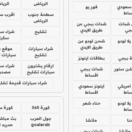
الرياض
الري
 سعودي
فور يو
ساط
سطحة جنوب
اقرب س
الرياض
شدات
شدات ببجي عن
جي
طريق الايدي
تشليح
شراء سي
سكرا
ا لودو
شحن لودو عن
طريق الايدي
شراء سيارات
موقع ش
تشليح
سيارات 
 ببجي
بطاقات ايتونز
ارقام يشترون
شراء سي
شن ستور
شدات ببجي
سيارات تشليح
مصدو
اقساط
شراء سيارات قديمة تشلي
 امريكي
ايتونز سعودي
ساط
اقساط
ا لودو
حناء شعر
كورة 365
كورة س
ساط
جول العرب
بث مباشر
نا
ماتشا
goalarab
مدريد ا
ماتشا
شدات ببجي