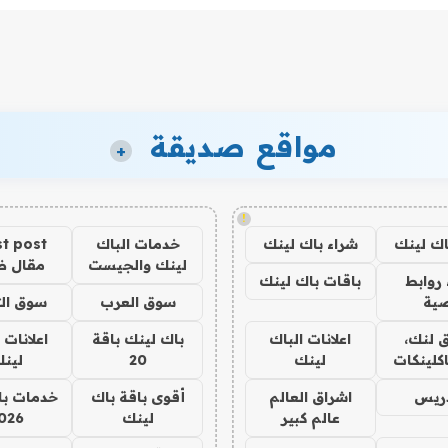
مواقع صديقة
+
!
اك لينك
شراء باك لينك
خدمات الباك
t post
لينك والجيست
مقال 
روابط
باقات باك لينك
ية
سوق العرب
سوق الت
 لنك،
اعلانات الباك
باك لينك باقة
اعلانات 
كلينكات
لينك
20
لين
دريس
اشراق العالم
أقوى باقة باك
خدمات با
عالم كبير
لينك
026