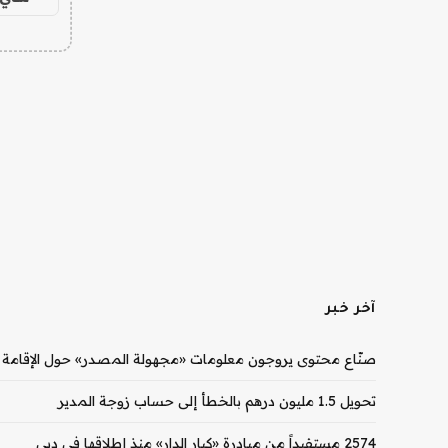
آخر خبر
صنّاع محتوى يروجون معلومات «مجهولة المصدر» حول الإقامة و
تحويل 1.5 مليون درهم بالخطأ إلى حساب زوجة المدير
2574 مستفيداً من مبادرة «كبار الدار» منذ إطلاقها في دبي