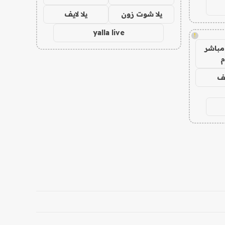
يلا شوت زون
يلا لايف
yalla live
!
مباشر
م
يف