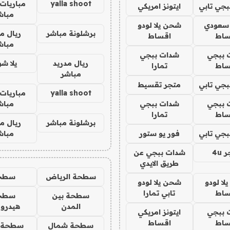
yalla shoot
مباريات 
جي تابي
ايتونز امريكي
مباش
 سعودي
شحن يلا لودو
برشلونة مباشر
ريال م
ساط
اقساط
مباش
 ببجي
شدات ببجي
ريال مدريد
يلا ش
ساط
تمارا
مباشر
جي تابي
متجر تقسيط
yalla shoot
مباريات 
 ببجي
شدات ببجي
مباش
ساط
تمارا
برشلونة مباشر
ريال م
جي تابي
فور يو ستور
مباش
4u
شدات ببجي عن
طريق الايدي
سطحة الرياض
سطح
ا لودو
شحن يلا لودو
ساط
تابي تمارا
سطحة بين
سطح
المدن
هيدرو
 ببجي
ايتونز امريكي
ساط
اقساط
سطحة شمال
سطحة 