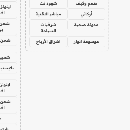
طعم وكيف
شهود نت
ايتونز
اق
أركاني
مباشر التقنية
شحن 
مدونة صحبة
شرقيات
بب
السياحة
شحن يل
موسوعة انوار
اشراق الأرباح
شعبية
بلايستي
ايتونز
اق
شحن يل
اق
ح
شاي 