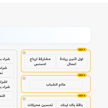
!
شراء ب
اول اثنين ريادة
مشاركة ارباح
اعمال
ادسنس
شراء 
نص
!
اشراق
عالم الشباب
شراء با
الت
!
باقة باك لينك
تحسين محركات