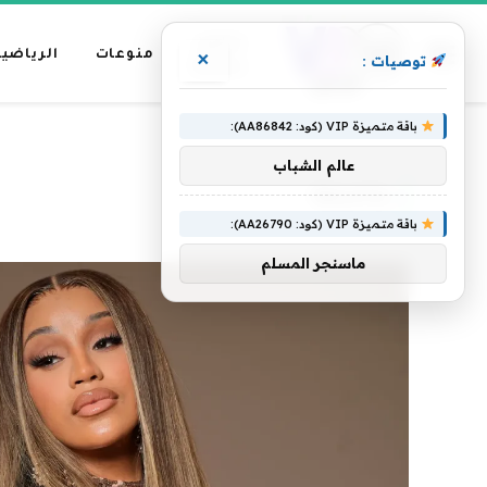
عناوين
منوعات
الرياضية
×
توصيات :
رئيسية
باقة متميزة VIP (كود: AA86842):
»
الرئيسية
يناسبها
عالم الشباب
يناسبها
باقة متميزة VIP (كود: AA26790):
ماسنجر المسلم