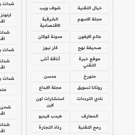
شدات بب
خيال التقنية
شوف ويب
ايتونز
مجلة الاسهم
الشرقية
اق
الاقتصادية
شدات
عالم الايفون
مدونة كوكان
اق
صحيفة نهج
كار نيوز
شدات بب
موقع خبرة
أناقة أنثى
شدات
التقني
اق
متورخ
مدسن
شدات بب
روتانا تسويق
مجلة الابداع
متجر 
نادي الترددات
استشارات اون
لاين
شحن يل
اق
المعارف
هيدب فيديو
شدات
رمح التقنية
رذاذ التجارة
اق