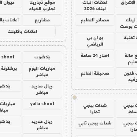
الاشراق
اعلانات الباك
موقع تجاربنا
ديوان ا
لينك 2026
تجارب الحياه
لينك
مصادر التعليم
مشاريع
اعلانات ب
 بوست
اعلانات باكلينك
تقنية
يو ان بي
الرياضي
 حالة
اخبار 24 ساعة
يلا شوت
a shoot
عليم
مباريات اليوم
برشلونة 
 فنون
صحيفة العالم
مباشر
فيه
ريال مدريد
يلا ش
مباشر
!
yalla shoot
مباريات 
 ببجي
شدات ببجي
مباش
ساط
تمارا
ريال مدريد
يلا ش
 ببجي
شدات ببجي تابي
مباشر
ارا