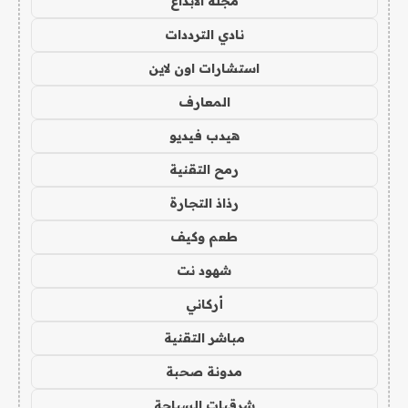
مجلة الابداع
نادي الترددات
استشارات اون لاين
المعارف
هيدب فيديو
رمح التقنية
رذاذ التجارة
طعم وكيف
شهود نت
أركاني
مباشر التقنية
مدونة صحبة
شرقيات السياحة