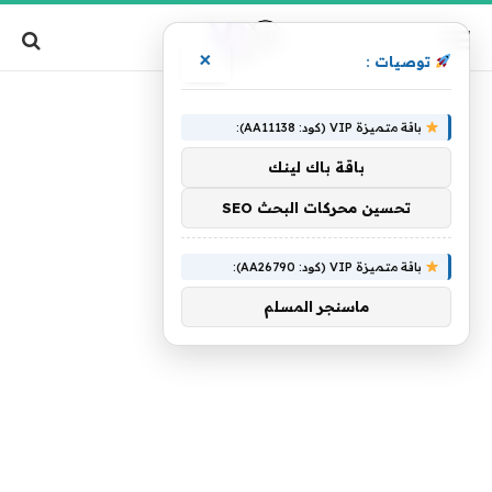
×
توصيات :
»
الرئيسية
يغير
باقة متميزة VIP (كود: AA11138):
باقة باك لينك
تحسين محركات البحث SEO
باقة متميزة VIP (كود: AA26790):
ماسنجر المسلم