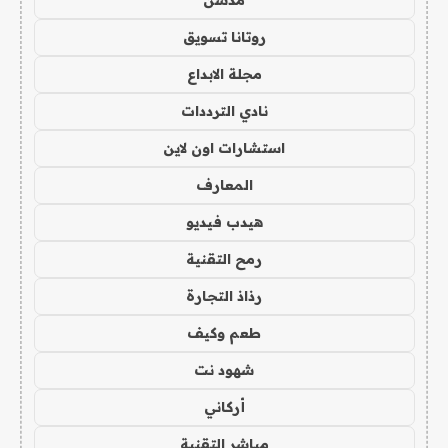
روتانا تسويق
مجلة الابداع
نادي الترددات
استشارات اون لاين
المعارف
هيدب فيديو
رمح التقنية
رذاذ التجارة
طعم وكيف
شهود نت
أركاني
مباشر التقنية