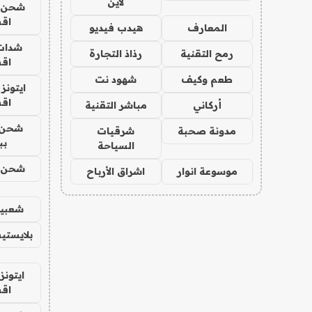
لاين
شحن يل
اق
المعارف
هيدب فيديو
شدات
رمح التقنية
رذاذ التجارة
اق
طعم وكيف
شهود نت
ايتونز
اق
أركاني
مباشر التقنية
شحن 
مدونة صحبة
شرقيات
بب
السياحة
شحن يل
موسوعة انوار
اشراق الأرباح
شعبية
بلايستي
ايتونز
اق