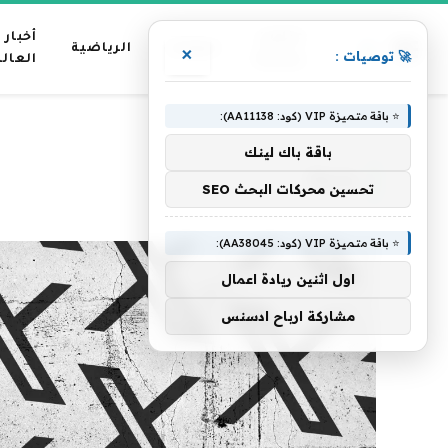
عناوين
أخبار
منوعات
الرياضية
×
🚀 توصيات :
رئيسية
العال
⭐ باقة متميزة VIP (كود: AA11138):
»
الرئيسية
يحبها
باقة باك لينك
يحبها
تحسين محركات البحث SEO
⭐ باقة متميزة VIP (كود: AA38045):
اول اثنين ريادة اعمال
مشاركة ارباح ادسنس