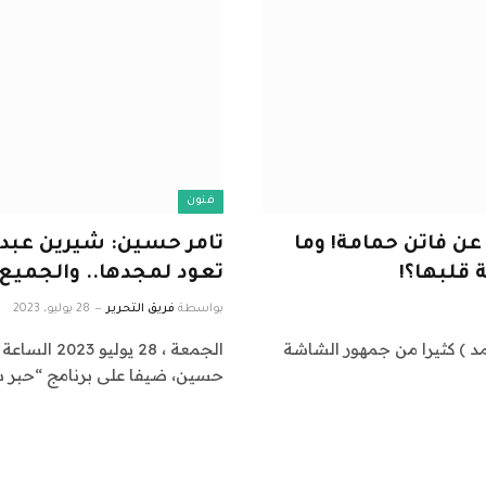
فنون
عن فاتن حمامة! وما
تامر حسين: شيرين عبدال
 قلبها؟!
تعود لمجدها.. والجميع
بواسطة
فريق التحرير
28 يوليو، 2023
أحداث نت/ نادين أحمد ) كثيرا من جمهور الشاشة
حسين، ضيفا على برنامج “حبر 