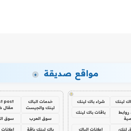
مواقع صديقة
+
!
اك لينك
شراء باك لينك
خدمات الباك
t post
لينك والجيست
مقال 
روابط
باقات باك لينك
ية
سوق العرب
سوق الت
 لنك،
اعلانات الباك
باك لينك باقة
اعلانات 