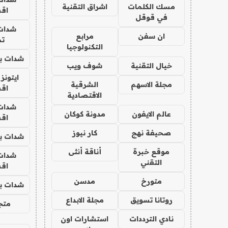
مسك الكلمات
اشراق التقنية
اق
في قوقل
شدات
ان سفن
مرابع
تم
التكنولوجيا
شدات بب
خيال التقنية
شوف ويب
ايتونز
مجلة الاسهم
الشرقية
اق
الاقتصادية
شدات
عالم الايفون
مدونة كوكان
اق
صحيفة نهج
كار نيوز
شدات بب
موقع خبرة
أناقة أنثى
شدات
التقني
اق
متورخ
مدسن
شدات بب
روتانا تسويق
مجلة الابداع
متجر 
نادي الترددات
استشارات اون