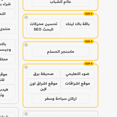
عالم الشباب
شراء با
الت
!
باقة باك لينك
تحسين محركات
منتدى 
البحث SEO
باك 
!
وجيست
ماسنجر المسلم
مجلة 
!
ضوء التعليمي
صحيفة برق
موقع
للت
موقع اشراقات
موقع اشراق اون
لاين
هيدب
وتر
اركان سياحة وسفر
!
شدات