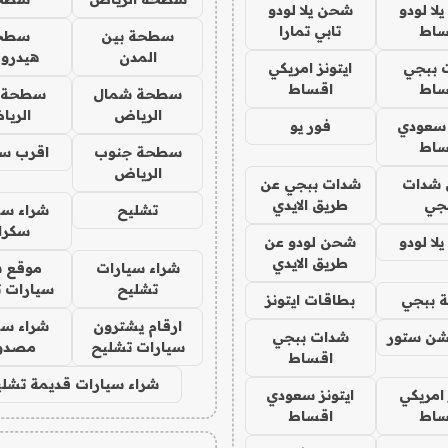
ا لودو
شحن يلا لودو
ساط
تابي تمارا
سطحة بين
سطح
المدن
هيدرو
 ببجي
ايتونز امريكي
ساط
اقساط
سطحة شمال
سطحة 
الرياض
الري
 سعودي
فور يو
ساط
سطحة جنوب
اقرب س
الرياض
شدات
شدات ببجي عن
جي
طريق الايدي
تشليح
شراء سي
سكرا
ا لودو
شحن لودو عن
طريق الايدي
شراء سيارات
موقع ش
تشليح
سيارات 
 ببجي
بطاقات ايتونز
ارقام يشترون
شراء سي
شن ستور
شدات ببجي
سيارات تشليح
مصدو
اقساط
شراء سيارات قديمة تشلي
 امريكي
ايتونز سعودي
ساط
اقساط