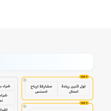
!
شراء ب
اول اثنين ريادة
مشاركة ارباح
اعمال
ادسنس
شراء 
نص
!
اشراق