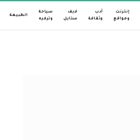
إنترنت
أدب
لايف
سياحة
الطبيعة
ومواقع
وثقافة
ستايل
وترفيه