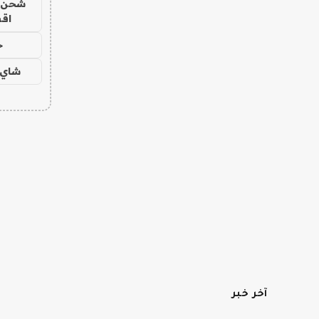
شحن يل
اق
ح
شاي 
آخر خبر