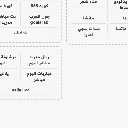
ا لودو
حناء شعر
كورة 365
كورة س
ساط
جول العرب
بث مباشر
نا
ماتشا
goalarab
مدريد ا
ماتشا
شدات ببجي
يلا لايف
تمارا
ريال مدريد
برشلونة 
مباشر اليوم
اليو
مباريات اليوم
يلا لا
مباشر
yalla live