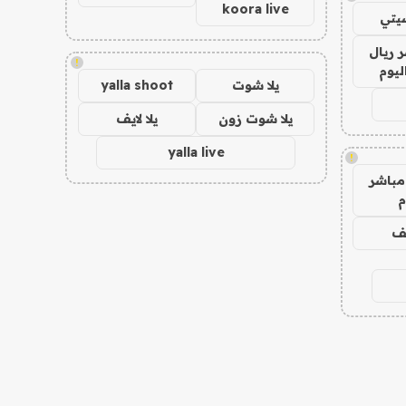
koora live
يتي
 ريال
!
ليوم
يلا شوت
yalla shoot
يلا شوت زون
يلا لايف
yalla live
!
مباشر
م
يف