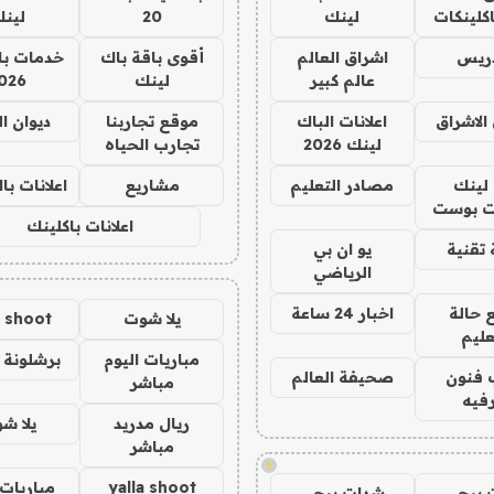
كلينكات
لينك
20
لين
دريس
اشراق العالم
أقوى باقة باك
خدمات با
عالم كبير
لينك
026
الاشراق
اعلانات الباك
موقع تجاربنا
ديوان ا
لينك 2026
تجارب الحياه
لينك
مصادر التعليم
مشاريع
اعلانات ب
 بوست
اعلانات باكلينك
تقنية
يو ان بي
الرياضي
 حالة
اخبار 24 ساعة
يلا شوت
a shoot
عليم
مباريات اليوم
برشلونة 
 فنون
صحيفة العالم
مباشر
فيه
ريال مدريد
يلا ش
مباشر
!
yalla shoot
مباريات 
 ببجي
شدات ببجي