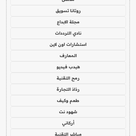
روتانا تسويق
مجلة الابداع
نادي الترددات
استشارات اون لاين
المعارف
هيدب فيديو
رمح التقنية
رذاذ التجارة
طعم وكيف
شهود نت
أركاني
مباشر التقنية