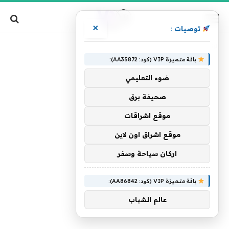
×
توصيات :
»
الرئيسية
وواتساب
باقة متميزة VIP (كود: AA35872):
ضوء التعليمي
صحيفة برق
موقع اشراقات
موقع اشراق اون لاين
اركان سياحة وسفر
باقة متميزة VIP (كود: AA86842):
عالم الشباب