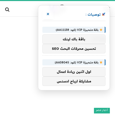
×
توصيات :
»
الرئيسية
وهدان
باقة متميزة VIP (كود: AA11138):
وهدان
باقة باك لينك
تحسين محركات البحث SEO
باقة متميزة VIP (كود: AA38045):
اول اثنين ريادة اعمال
مشاركة ارباح ادسنس
أخبار مصر