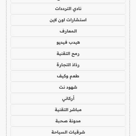
نادي الترددات
استشارات اون لاين
المعارف
هيدب فيديو
رمح التقنية
رذاذ التجارة
طعم وكيف
شهود نت
أركاني
مباشر التقنية
مدونة صحبة
شرقيات السياحة