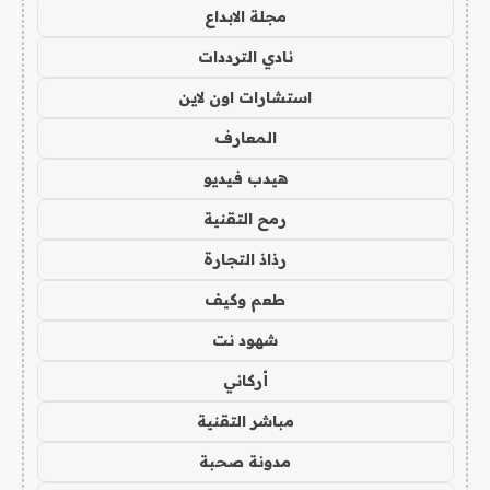
مجلة الابداع
نادي الترددات
استشارات اون لاين
المعارف
هيدب فيديو
رمح التقنية
رذاذ التجارة
طعم وكيف
شهود نت
أركاني
مباشر التقنية
مدونة صحبة