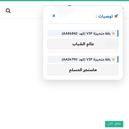
×
توصيات :
»
الرئيسية
ونيوم
باقة متميزة VIP (كود: AA86842):
ونيوم
عالم الشباب
باقة متميزة VIP (كود: AA26790):
ماسنجر المسلم
عاجل الآن