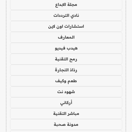
مجلة الابداع
نادي الترددات
استشارات اون لاين
المعارف
هيدب فيديو
رمح التقنية
رذاذ التجارة
طعم وكيف
شهود نت
أركاني
مباشر التقنية
مدونة صحبة