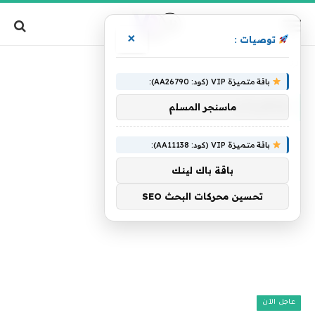
×
توصيات :
»
الرئيسية
ومقررتان
باقة متميزة VIP (كود: AA26790):
ومقررتان
ماسنجر المسلم
باقة متميزة VIP (كود: AA11138):
باقة باك لينك
تحسين محركات البحث SEO
عاجل الآن