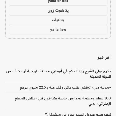
yalla shoot
يلا شوت زون
يلا لايف
yalla live
آخر خبر
ذكرى تولي الشيخ زايد الحكم في أبوظبي محطة تاريخية أرست أسس
الدولة الحديثة
«مدنية دبي» ترفض طلب دائن وقف هبة بـ 22.5 مليون درهم
100 معلم ومعلمة بمدارس خاصة يشاركون في «ملتقى المعلم
الإماراتي» بدبي
كيف صنع عبدول السيد فوزه في ميشيغان؟