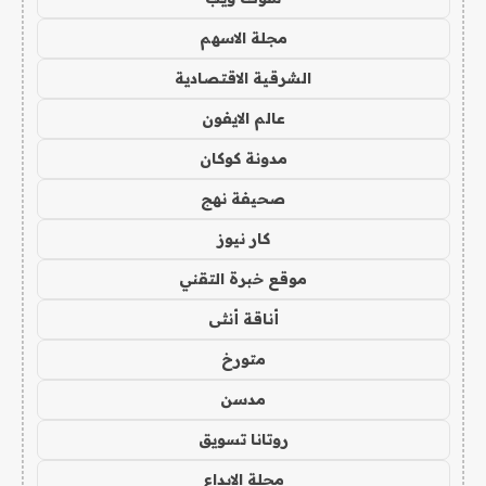
مجلة الاسهم
الشرقية الاقتصادية
عالم الايفون
مدونة كوكان
صحيفة نهج
كار نيوز
موقع خبرة التقني
أناقة أنثى
متورخ
مدسن
روتانا تسويق
مجلة الابداع