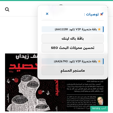
×
توصيات :
»
الرئيسية
وليالي
باقة متميزة VIP (كود: AA11138):
وليالي
باقة باك لينك
تحسين محركات البحث SEO
باقة متميزة VIP (كود: AA26790):
ماسنجر المسلم
أدب وثقافة