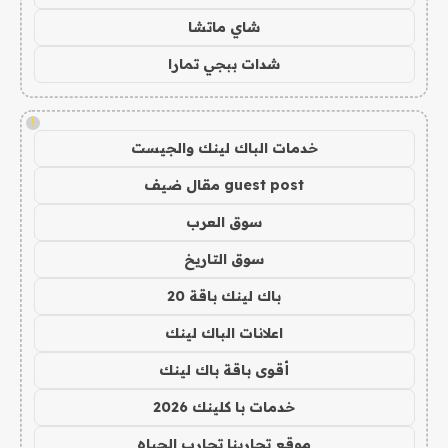
شاي ماتشا
شدات ببجي تمارا
!
خدمات الباك لينك والجيست
guest post مقال ضيف
سوق العرب
سوق التاريخ
باك لينك باقة 20
اعلانات الباك لينك
أقوى باقة باك لينك
خدمات با كلينك 2026
موقع تجاربنا تجارب الحياه