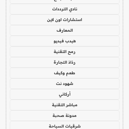
نادي الترددات
استشارات اون لاين
المعارف
هيدب فيديو
رمح التقنية
رذاذ التجارة
طعم وكيف
شهود نت
أركاني
مباشر التقنية
مدونة صحبة
شرقيات السياحة