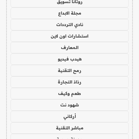
روتانا تسويق
مجلة الابداع
نادي الترددات
استشارات اون لاين
المعارف
هيدب فيديو
رمح التقنية
رذاذ التجارة
طعم وكيف
شهود نت
أركاني
مباشر التقنية