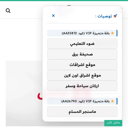
×
توصيات :
»
الرئيسية
ولنتنياهو
باقة متميزة VIP (كود: AA35872):
ولنتنياهو
ضوء التعليمي
صحيفة برق
موقع اشراقات
موقع اشراق اون لاين
اركان سياحة وسفر
باقة متميزة VIP (كود: AA26790):
ماسنجر المسلم
عاجل الآن