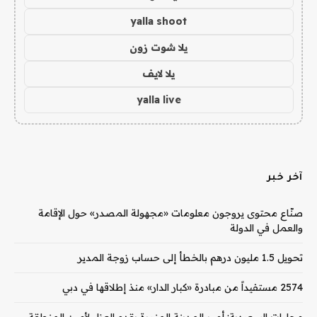
yalla shoot
يلا شوت زون
يلا لايف
yalla live
آخر خبر
صنّاع محتوى يروجون معلومات «مجهولة المصدر» حول الإقامة
والعمل في الدولة
تحويل 1.5 مليون درهم بالخطأ إلى حساب زوجة المدير
2574 مستفيداً من مبادرة «كبار الدار» منذ إطلاقها في دبي
محليات السعودية: أمير المدينة المنورة يقدم العزاء لأمين المنطقة