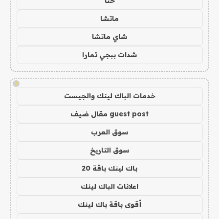
حنا
ماتشا
شاي ماتشا
شدات ببجي تمارا
!
خدمات الباك لينك والجيست
guest post مقال ضيف
سوق العرب
سوق التاريخ
باك لينك باقة 20
اعلانات الباك لينك
أقوى باقة باك لينك