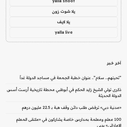
yalla shoot
يلا شوت زون
يلا لايف
yalla live
آخر خبر
‏”تحيتهم… سلام”.. عنوان خطبة الجمعة في مساجد الدولة غداً
ذكرى تولي الشيخ زايد الحكم في أبوظبي محطة تاريخية أرست أسس
الدولة الحديثة
«مدنية دبي» ترفض طلب دائن وقف هبة بـ 22.5 مليون درهم
100 معلم ومعلمة بمدارس خاصة يشاركون في «ملتقى المعلم
الإماراتي» بدبي