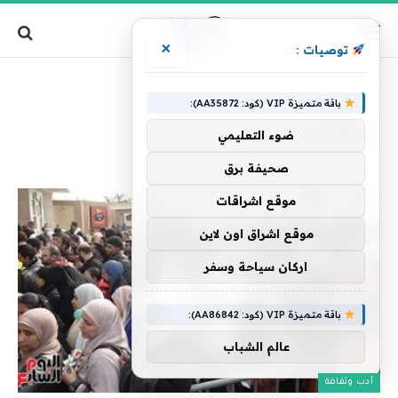
×
توصيات :
»
الرئيسية
ولقاءات
باقة متميزة VIP (كود: AA35872):
ولقاءات
ضوء التعليمي
صحيفة برق
موقع اشراقات
موقع اشراق اون لاين
اركان سياحة وسفر
باقة متميزة VIP (كود: AA86842):
عالم الشباب
أدب وثقافة