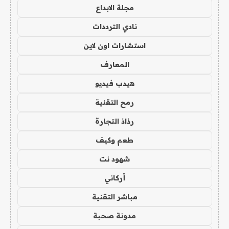
مجلة الابداع
نادي الترددات
استشارات اون لاين
المعارف
هيدب فيديو
رمح التقنية
رذاذ التجارة
طعم وكيف
شهود نت
أركاني
مباشر التقنية
مدونة صحبة