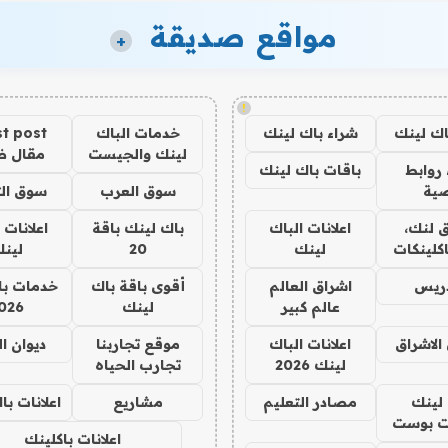
مواقع صديقة
+
!
اك لينك
شراء باك لينك
خدمات الباك
t post
لينك والجيست
مقال 
روابط
باقات باك لينك
ية
سوق العرب
سوق الت
 لنك،
اعلانات الباك
باك لينك باقة
اعلانات 
كلينكات
لينك
20
لين
دريس
اشراق العالم
أقوى باقة باك
خدمات با
عالم كبير
لينك
026
الاشراق
اعلانات الباك
موقع تجاربنا
ديوان ا
لينك 2026
تجارب الحياه
لينك
مصادر التعليم
مشاريع
اعلانات ب
 بوست
اعلانات باكلينك