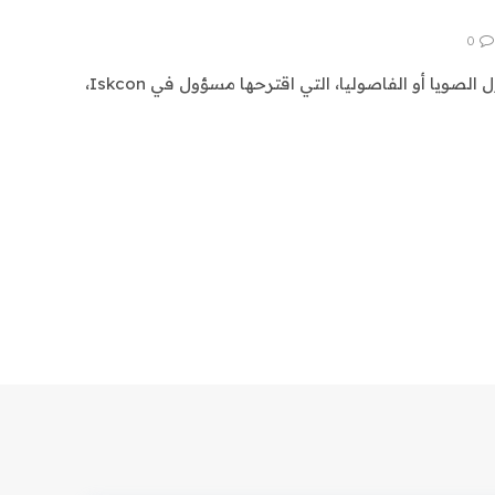
0
ويقول آخرون إن البدائل مثل فول الصويا أو الفاصوليا، التي اقترحها مسؤول في Iskcon،