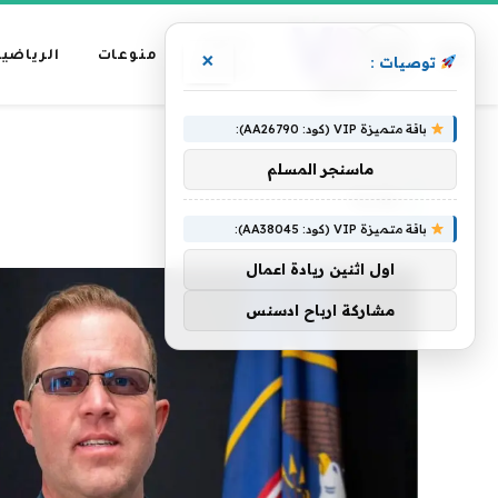
عناوين
منوعات
الرياضية
×
توصيات :
رئيسية
باقة متميزة VIP (كود: AA26790):
»
الرئيسية
ولاية
ماسنجر المسلم
ولاية
باقة متميزة VIP (كود: AA38045):
اول اثنين ريادة اعمال
مشاركة ارباح ادسنس