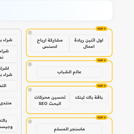
!
شراء ب
اول اثنين ريادة
مشاركة ارباح
اعمال
ادسنس
شراء 
نص
!
اشراق
عالم الشباب
شراء با
الت
!
باقة باك لينك
تحسين محركات
منتدى 
البحث SEO
باك 
!
وجيست
ماسنجر المسلم