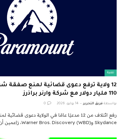
تقنية
12 ولاية ترفع دعوى قضائية لمنع صفقة شر
110 مليار دولار مع شركة وارنر براذرز
بواسطة
فريق التحرير
14 يوليو، 2026
0
Skydance وWarner Bros. Discovery (WBD)، زاعمين أن…