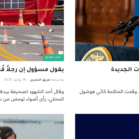
أخبار العالم
ت الجديدة
يقول مسؤول إن رجلاً قُت
بواسطة
فريق التحرير
14 يوليو، 2026
أن وقعت الحاكمة كاثي هوشول
المحلي، رأى أضواء تومض من س