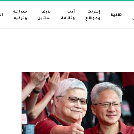
إنترنت
أدب
لايف
سياحة
تقنية
ال
ومواقع
وثقافة
ستايل
وترفيه