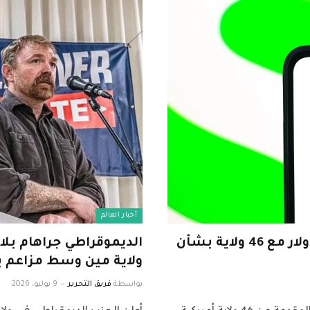
أخبار العالم
وصلت الكتلة إلى تسوية بقيمة 45 مليون دولار مع 46 ولاية بشأن
الديموقراطي جراهام ب
ولاية مين وسط مزاعم ب
بواسطة
فريق التحرير
9 يوليو، 2026
وافقت Block على دفع 45 مليون دولار لتسوية المطالبات المقدمة من 46 ولاية أمريكية
أعلن الحزب الديمقراطي في ولاي