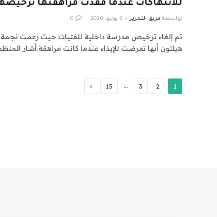
للانتهاكات عندما فقدت مراهقتها ترخيصها
بواسطة
فريق التحرير
9 يوليو، 2026
0
تم إلغاء ترخيص مدرسة داخلية للفتيات حيث زعمت نجمة ا
هيلتون أنها تعرضت للإيذاء عندما كانت مراهقة.أشار المنظ
التالي
…
15
3
2
1