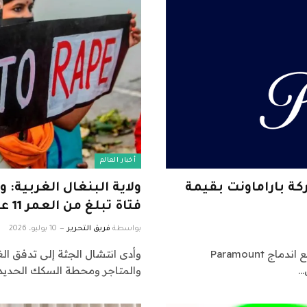
أخبار العالم
كة باراماونت بقيمة
ولاية البنغال الغربية: 
فتاة تبلغ من العمر 11 عامًا وغرقها في بارويبور
بواسطة
فريق التحرير
10 يوليو، 2026
رفع ائتلاف من 12 مدعيًا عامًا في الولاية دعوى قضائية لمنع اندماج Paramount
وأدى انتشال الجثة إلى تدفق 
والمتاجر ومحطة السكك الحديد