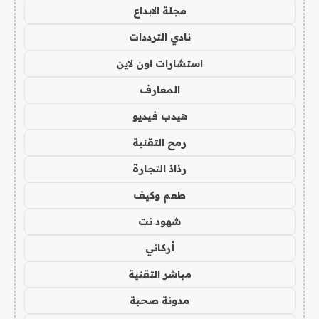
مجلة الابداع
نادي الترددات
استشارات اون لاين
المعارف
هيدب فيديو
رمح التقنية
رذاذ التجارة
طعم وكيف
شهود نت
أركاني
مباشر التقنية
مدونة صحبة