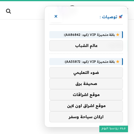
×
توصيات :
»
الرئيسية
وقدود
باقة متميزة VIP (كود: AA86842):
وقدود
عالم الشباب
باقة متميزة VIP (كود: AA35872):
ضوء التعليمي
صحيفة برق
موقع اشراقات
موقع اشراق اون لاين
اركان سياحة وسفر
قناة روسيا اليوم