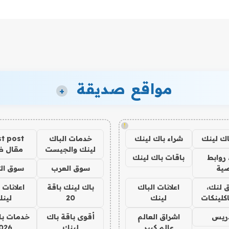
مواقع صديقة
+
!
اك لينك
شراء باك لينك
خدمات الباك
t post
لينك والجيست
مقال 
روابط
باقات باك لينك
ية
سوق العرب
سوق الت
 لنك،
اعلانات الباك
باك لينك باقة
اعلانات 
كلينكات
لينك
20
لين
دريس
اشراق العالم
أقوى باقة باك
خدمات با
عالم كبير
لينك
026