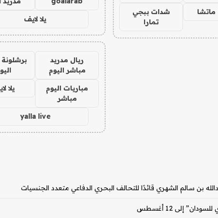
goalarab
مدريد ا
ماتشا
شدات ببجي
يلا لايف
تمارا
ريال مدريد
برشلونة 
مباشر اليوم
اليو
مباريات اليوم
يلا لا
مباشر
yalla live
بدالله بن سالم الشهري قائدًا للتحالف البحري الدفاعي متعدد الجنسيات
ان” إلى 12 أغسطس