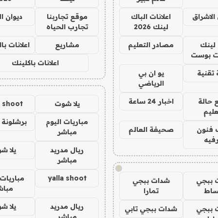
الاشراق
اعلانات الباك
موقع تجاربنا
ديوان ا
لينك 2026
تجارب الحياه
لينك
مصادر التعليم
مشاريع
اعلانات ب
 بوست
اعلانات باكلينك
تقنية
يو ان بي
الرياضي
 حالة
اخبار 24 ساعة
يلا شوت
a shoot
عليم
مباريات اليوم
برشلونة 
 فنون
صحيفة العالم
مباشر
فيه
ريال مدريد
يلا ش
مباشر
!
yalla shoot
مباريات 
 ببجي
شدات ببجي
مباش
ساط
تمارا
ريال مدريد
يلا ش
 ببجي
شدات ببجي تابي
مباشر