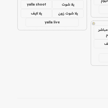
ليوم
يلا شوت
yalla shoot
يلا شوت زون
يلا لايف
yalla live
!
مباشر
م
يف