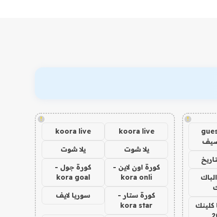
!
!
koora live
koora live
gues
ضيف
يلا شوت
يلا شوت
اريخ
كورة اون لاين -
كورة جول -
الباك
kora onli
kora goal
ك
كورة ستار -
سوريا لايف
 كلينك
kora star
2