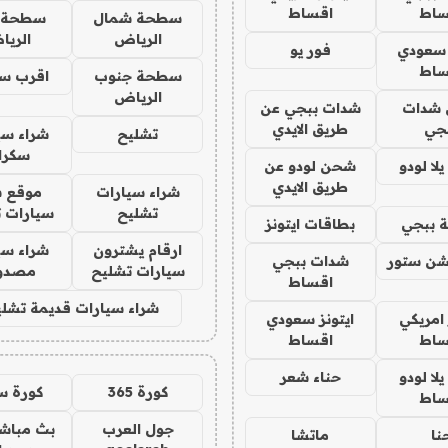
ساط
اقساط
سطحة شمال
سطحة 
الرياض
الري
 سعودي
فور يو
ساط
سطحة جنوب
اقرب س
الرياض
شدات
شدات ببجي عن
جي
طريق الايدي
تشليح
شراء سي
سكرا
ا لودو
شحن لودو عن
طريق الايدي
شراء سيارات
موقع ش
تشليح
سيارات 
 ببجي
بطاقات ايتونز
ارقام يشترون
شراء سي
شن ستور
شدات ببجي
سيارات تشليح
مصدو
اقساط
شراء سيارات قديمة تشلي
 امريكي
ايتونز سعودي
ساط
اقساط
ا لودو
حناء شعر
كورة 365
كورة س
ساط
جول العرب
بث مباشر
نا
ماتشا