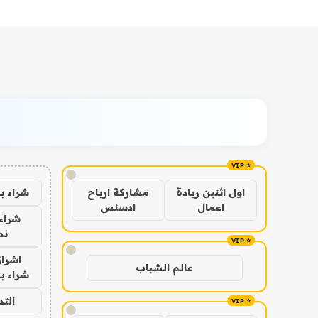
!
شراء ب
اول اثنين ريادة
مشاركة ارباح
اعمال
ادسنس
شراء 
نص
!
اشراق
عالم الشباب
شراء با
الت
!