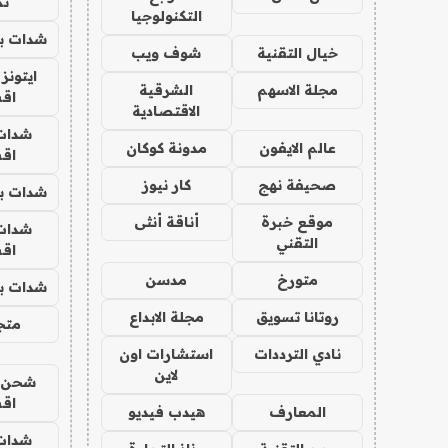
تم
التكنولوجيا
شدات بب
خيال التقنية
شوف ويب
ايتونز
مجلة الاسهم
الشرقية
اق
الاقتصادية
شدات
عالم الايفون
مدونة كوكان
اق
صحيفة نهج
كار نيوز
شدات بب
موقع خبرة
أناقة أنثى
شدات
التقني
اق
متورخ
مدسن
شدات بب
روتانا تسويق
مجلة الابداع
متجر 
نادي الترددات
استشارات اون
لاين
شحن يل
اق
المعارف
هيدب فيديو
شدات