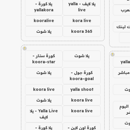
يلا لايف - yalla
يلا كورة -
لعرب
live
yallakora
kooralive
kora live
اك لينك
koora 365
يلا شوت
!
!
يلا شوت
كورة ستار -
koora-star
yall
مباشر
كورة جول -
يلا شوت
koora-goal
وت
yalla shoot
koora live
koora live
يلا شوت
اليوم
koora live
Yalla Live - يلا
ر
لايف
وت
كورة اون لاين -
يلا كورة -