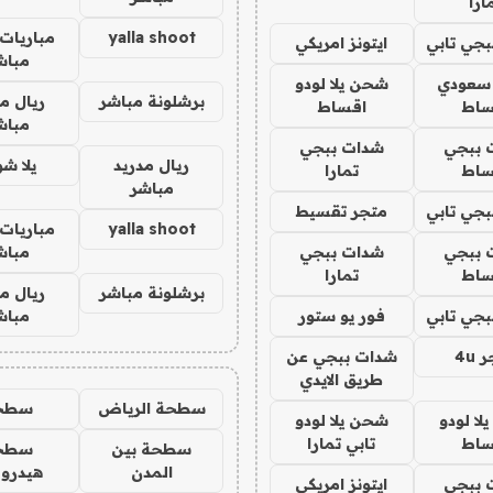
ارا
yalla shoot
مباريات 
جي تابي
ايتونز امريكي
مباش
 سعودي
شحن يلا لودو
برشلونة مباشر
ريال م
ساط
اقساط
مباش
 ببجي
شدات ببجي
ريال مدريد
يلا ش
ساط
تمارا
مباشر
جي تابي
متجر تقسيط
yalla shoot
مباريات 
 ببجي
شدات ببجي
مباش
ساط
تمارا
برشلونة مباشر
ريال م
جي تابي
فور يو ستور
مباش
4u
شدات ببجي عن
طريق الايدي
سطحة الرياض
سطح
ا لودو
شحن يلا لودو
ساط
تابي تمارا
سطحة بين
سطح
المدن
هيدرو
 ببجي
ايتونز امريكي