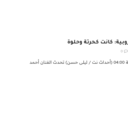
وبية: كانت كحرتة وحلوة
0
الخميس ، 04 يوليو 2024 الساعة 04:00 (أحداث نت / ليلى حسن) تحدث الفنان أحمد