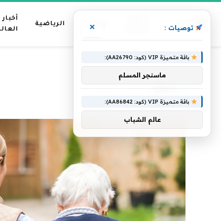
عناوين
أخبار
منوعات
الرياضية
×
توصيات :
رئيسية
العال
باقة متميزة VIP (كود: AA26790):
»
الرئيسية
وحلوة
ماسنجر المسلم
وحلوة
باقة متميزة VIP (كود: AA86842):
عالم الشباب