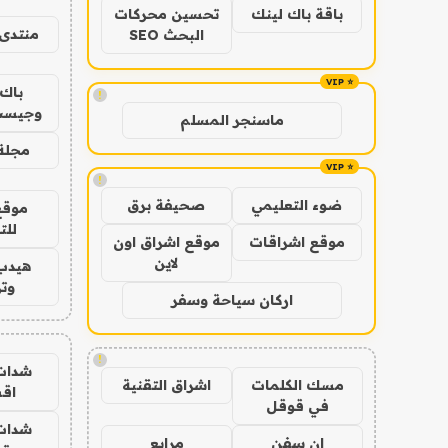
باقة باك لينك
تحسين محركات
منتدى 
البحث SEO
باك 
!
وجيست
ماسنجر المسلم
مجلة 
!
ضوء التعليمي
صحيفة برق
موقع
للت
موقع اشراقات
موقع اشراق اون
لاين
هيدب
وتر
اركان سياحة وسفر
!
شدات
مسك الكلمات
اشراق التقنية
اق
في قوقل
شدات
ان سفن
مرابع