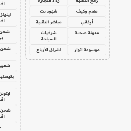
رمح التقنية
رذاذ التجارة
اق
طعم وكيف
شهود نت
ايتونز
اق
أركاني
مباشر التقنية
شحن 
مدونة صحبة
شرقيات
بب
السياحة
شحن يل
موسوعة انوار
اشراق الأرباح
شعبية
بلايستي
ايتونز
اق
شحن يل
اق
ح