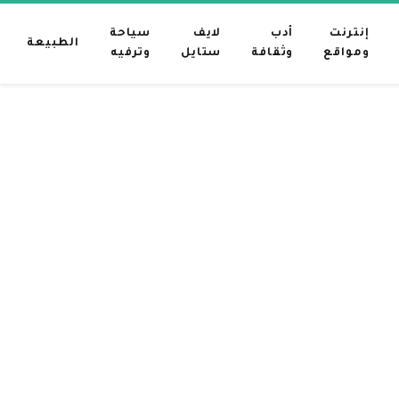
إنترنت
أدب
لايف
سياحة
الطبيعة
ومواقع
وثقافة
ستايل
وترفيه