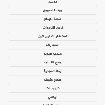
مدسن
روتانا تسويق
مجلة الابداع
نادي الترددات
استشارات اون لاين
المعارف
هيدب فيديو
رمح التقنية
رذاذ التجارة
طعم وكيف
شهود نت
أركاني