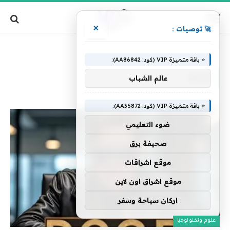
×
🚀 توصيات :
»
الرئيسية
وجيف
⭐ باقة متميزة VIP (كود: AA86842):
وجيف
عالم الشباب
⭐ باقة متميزة VIP (كود: AA35872):
ضوء التعليمي
صحيفة برق
موقع اشراقات
موقع اشراق اون لاين
اركان سياحة وسفر
علوم وتكنولوجيا