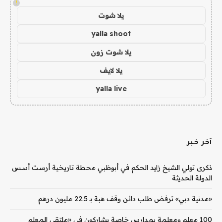
!
يلا شوت
yalla shoot
يلا شوت زون
يلا لايف
yalla live
آخر خبر
ذكرى تولي الشيخ زايد الحكم في أبوظبي محطة تاريخية أرست أسس
الدولة الحديثة
«مدنية دبي» ترفض طلب دائن وقف هبة بـ 22.5 مليون درهم
100 معلم ومعلمة بمدارس خاصة يشاركون في «ملتقى المعلم