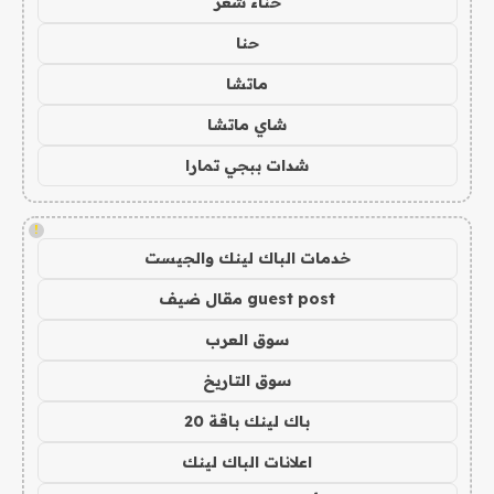
حناء شعر
حنا
ماتشا
شاي ماتشا
شدات ببجي تمارا
!
خدمات الباك لينك والجيست
guest post مقال ضيف
سوق العرب
سوق التاريخ
باك لينك باقة 20
اعلانات الباك لينك